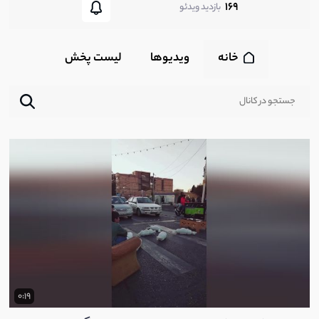
169
بازدید ویدئو
خانه
ویدیوها
لیست پخش‌
0:19