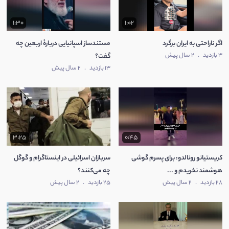
1:30
1:02
اگر ناراحتی به ایران برگرد
مستندساز اسپانیایی دربارهٔ اربعین چه
3 بازدید
.
2 سال پیش
گفت؟
13 بازدید
.
2 سال پیش
3:25
0:45
کریستیانو رونالدو: برای پسرم گوشی
سربازان اسرائیلی در اینستاگرام و گوگل
هوشمند نخریدم و ...
چه می‌کنند؟
28 بازدید
.
2 سال پیش
25 بازدید
.
2 سال پیش