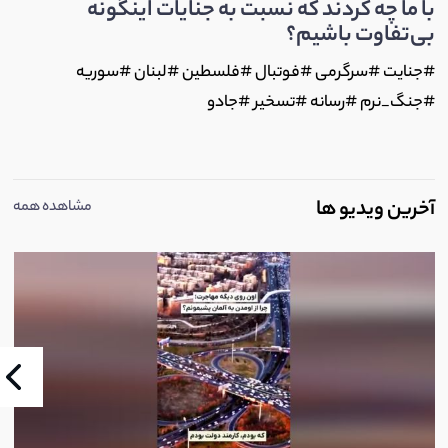
با ما چه کردند که نسبت به جنایات اینگونه
بی‌تفاوت باشیم؟
#جنایت #سرگرمی #فوتبال #فلسطین #لبنان #سوریه
#جنگ_نرم #رسانه #تسخیر #جادو
آخرین ویدیو ها
مشاهده همه