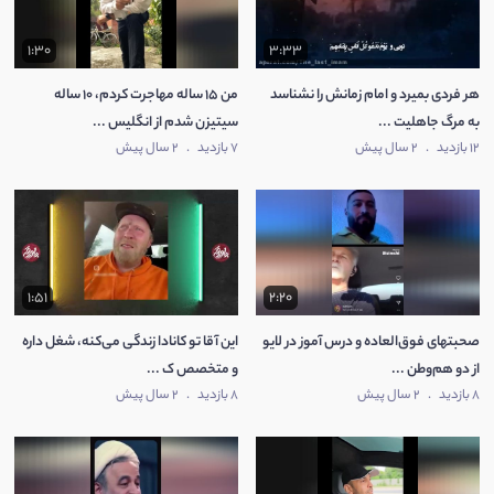
1:30
3:33
هر فردی بمیرد و امام زمانش را نشناسد
من 15 ساله مهاجرت کردم، 10 ساله
به مرگ جاهلیت ...
سیتیزن شدم از انگلیس ...
12 بازدید
.
2 سال پیش
7 بازدید
.
2 سال پیش
1:51
2:20
صحبتهای فوق‌العاده و درس آموز در لایو
این آقا تو کانادا زندگی می‌کنه، شغل داره
از دو هم‌وطن ...
و متخصص ک ...
8 بازدید
.
2 سال پیش
8 بازدید
.
2 سال پیش