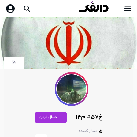
خ57 تا م14
دنبال کردن
5
دنبال کننده