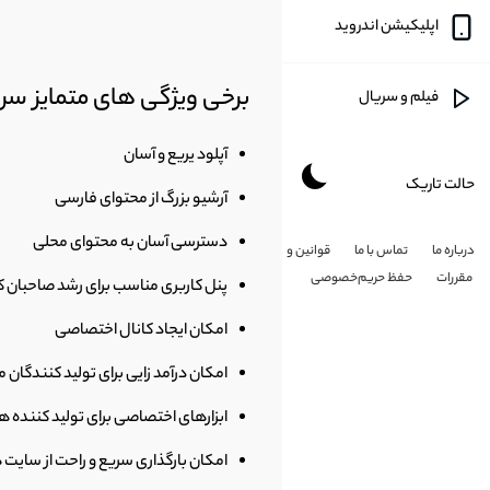
اپلیکیشن اندروید
اخبار
برخی ویژگی های متمایز س
فیلم و سریال
سیاسی
آپلود یریع و آسان
حالت تاریک
آموزشی
آرشیو بزرگ از محتوای فارسی
دسترسی آسان به محتوای محلی
درباره ما
تماس با ما
قوانین و
طنز
مقررات
حفظ حریم‌خصوصی
پنل کاربری مناسب برای رشد صاحبان ک
هنری
امکان ایجاد کانال اختصاصی
امکان درآمد زایی برای تولید کنندگان م
شخصی
ابزارهای اختصاصی برای تولید کننده ه
امکان بارگذاری سریع و راحت از سایت
کارتون