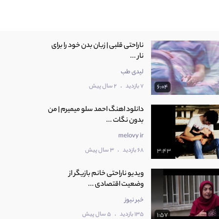
ناراحتی قلبی | زبان بدن خود را برای
نار ...
لیدی طب
.
7 بازدید
2 سال پیش
6:04
دانلود اهنگ احمد سلو میمیرم | من
بدون نگات ...
melovy ir
.
68 بازدید
3 سال پیش
3:43
ویدیو ناراحتی خانم بازیگر از
وضعیت اقتصادی ...
خبر نیوز
.
135 بازدید
5 سال پیش
1:57