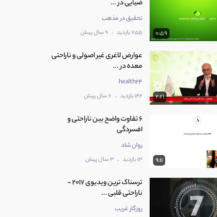
ضیایی در ...
تحقیق در مذهب
.
755 بازدید
9 سال پیش
0:59
عوارض لاغری غیر اصولی و ناراحتی
معده در ...
health24
.
142 بازدید
6 سال پیش
2:21
6 تفاوت واضح بین ناراحتی و
افسردگی
روان شاد
.
13 بازدید
3 سال پیش
9:11
‫ترسناک ترین ویدیوی 2017 -
ناراحتی قلبی ...
روزگار غریب