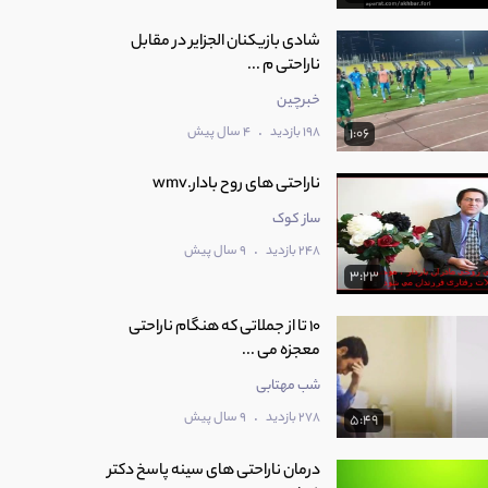
شادی بازیکنان الجزایر در مقابل
ناراحتی م ...
خبرچین
.
198 بازدید
4 سال پیش
1:06
ساز کوک
.
248 بازدید
9 سال پیش
3:23
‫10 تا از جملاتی که هنگام ناراحتی
معجزه می ...
شب مهتابی
.
278 بازدید
9 سال پیش
5:49
درمان ناراحتی های سینه پاسخ دکتر