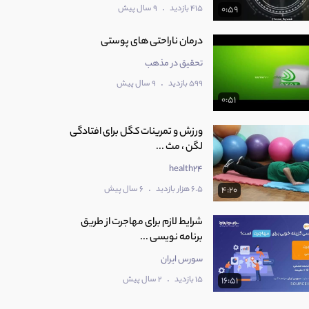
.
415 بازدید
9 سال پیش
0:59
درمان ناراحتی های پوستی
تحقیق در مذهب
.
599 بازدید
9 سال پیش
0:51
ورزش و تمرینات کگل برای افتادگی
لگن ، مث ...
health24
.
6.5 هزار بازدید
6 سال پیش
4:20
شرایط لازم برای مهاجرت از طریق
برنامه نویسی ...
سورس ایران
.
15 بازدید
2 سال پیش
16:51