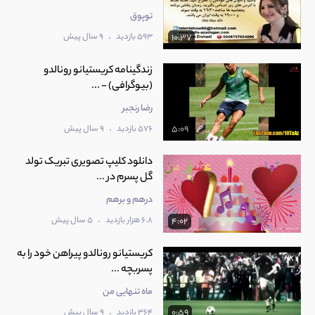
توپوق
.
593 بازدید
9 سال پیش
10:37
‫زندگینامه کریستیانو رونالدو
(بیوگرافی) - ...
رضا رنجبر
.
576 بازدید
9 سال پیش
5:09
دانلود کلیپ تصویری تبریک تولد
گل پسرم در ...
درهم و برهم
.
6.8 هزار بازدید
5 سال پیش
4:02
‫کریستیانو رونالدو پیراهن خود را به
پسربچه ...
ماه تنهایی من
.
364 بازدید
9 سال پیش
0:59