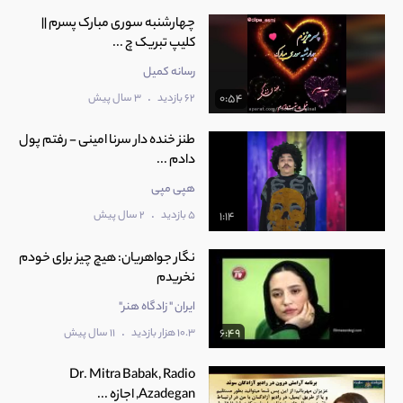
چهارشنبه سوری مبارک پسرم ||
کلیپ تبریک چ ...
رسانه کمیل
.
62 بازدید
3 سال پیش
0:54
طنز خنده دار سرنا امینی - رفتم پول
دادم ...
هپی مپی
.
5 بازدید
2 سال پیش
1:14
نگار جواهریان: هیچ چیز برای خودم
نخریدم
ایران " زادگاه هنر"
.
10.3 هزار بازدید
11 سال پیش
6:49
Dr. Mitra Babak, Radio
Azadegan, اجازه ...