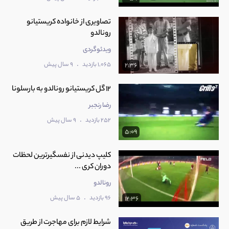
‫تصاویری از خانواده کریستیانو
ویدئوگردی
.
1,065 بازدید
9 سال پیش
2:36
رضا رنجبر
.
252 بازدید
9 سال پیش
5:09
کلیپ دیدنی از نفسگیرترین لحظات
دوران کری ...
رونالدو
.
96 بازدید
5 سال پیش
12:36
شرایط لازم برای مهاجرت از طریق