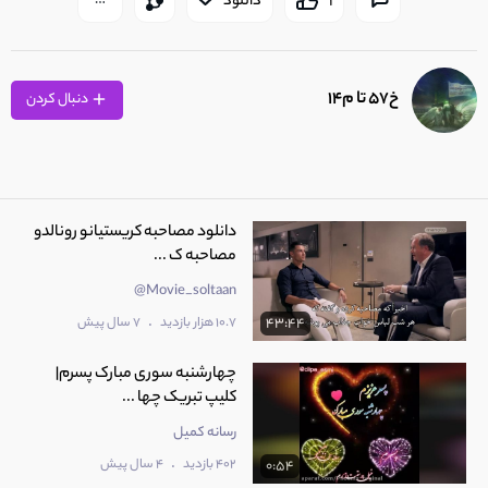
1
دانلود
خ57 تا م14
دنبال کردن
دانلود مصاحبه کریستیانو رونالدو
مصاحبه ک ...
Movie_soltaan@
.
10.7 هزار بازدید
7 سال پیش
43:44
چهارشنبه سوری مبارک پسرم|
کلیپ تبریک چها ...
رسانه کمیل
.
402 بازدید
4 سال پیش
0:54