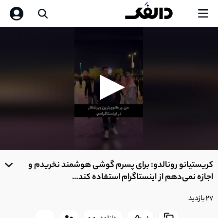
0
seconds
کریستیانو رونالدو: برای پسرم گوشی هوشمند نخریدم و
of
0
اجازه نمی‌دهم از اینستاگرام استفاده کند…
seconds
27 بازدید