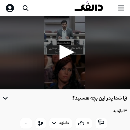
0
seconds
آیا شما پدر این بچه هستید؟!
of
0
seconds
13 بازدید
0
دانلود