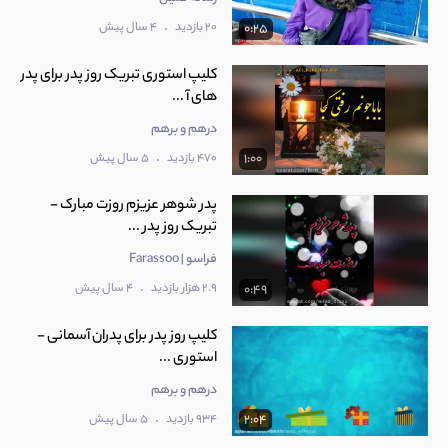
.
20 بازدید
4 سال پیش
0:25
کلیپ استوری تبریک روز پدر برای پدر
های آ ...
درهم و برهم
.
470 بازدید
5 سال پیش
1:00
پدر شوهر عزیزم روزت مبارک -
تبریک روز پدر ...
فراسو | Farassoo
.
2.9 هزار بازدید
4 سال پیش
0:49
کلیپ روز پدر برای پدران آسمانی -
استوری ...
درهم و برهم
.
934 بازدید
5 سال پیش
2:04