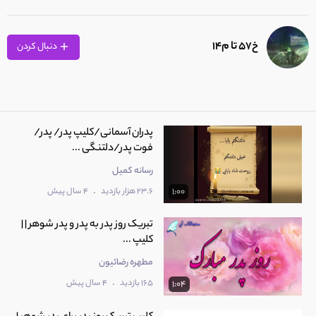
خ57 تا م14
دنبال کردن
پدران آسمانی/کلیپ پدر/ پدر/
فوت پدر/دلتنگی ...
رسانه کمیل
.
23.6 هزار بازدید
4 سال پیش
1:00
تبریک روز پدر به پدر و پدر شوهر | |
کلیپ ...
مطهره رضائیون
.
165 بازدید
4 سال پیش
1:04