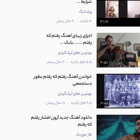
شرایط ...
ورلدلنگ
.
12 بازدید
2 سال پیش
40:16
اجرای زیبای اهنگ رفتم که
رفتم........بابک ...
بهترین های ایرانگردی
.
5.5 هزار بازدید
11 سال پیش
4:51
خواندن آهنگ رفتم که رفتم بطور
دستجمعی
بهترین های ایرانگردی
.
9.5 هزار بازدید
10 سال پیش
3:00
دانلود آهنگ جدید آرون افشار رفتم
که رفتم
فاز موزیک