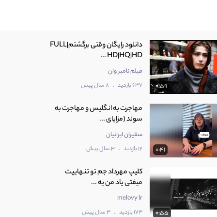
دانلود رایگان وقتی برگشتم|FULL
HD|HQ|HD ...
فیلم نامبر وان
.
637 بازدید
8 سال پیش
0:59
مهاجرت به انگلیس و مهاجرت به
سوئد (مزایای ...
سفیران ایرانیان
.
12 بازدید
3 سال پیش
0:41
کلیپ مهرداد جم تو تنهاییت
میفتی یاد من یه ...
melovy ir
.
173 بازدید
3 سال پیش
0:55