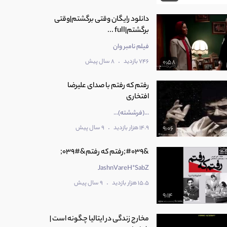
دانلود رایگان وقتی برگشتم|وقتی
برگشتم|full ...
فیلم نامبر وان
.
746 بازدید
8 سال پیش
0:58
رفتم که رفتم با صدای علیرضا
افتخاری
...(فرششته)...
.
14.9 هزار بازدید
9 سال پیش
9:06
&#039;رفتم که رفتم&#039;
JashnVareH*SabZ
.
15.5 هزار بازدید
9 سال پیش
9:14
مخارج زندگی در ایتالیا چگونه است |