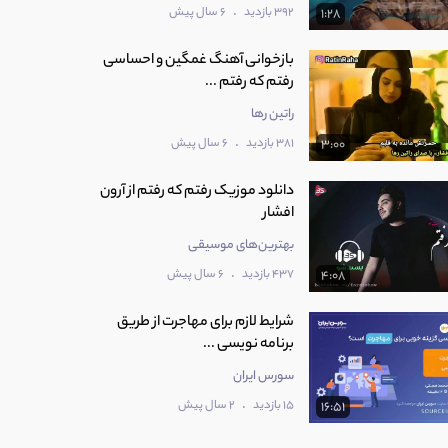
.
392 بازدید
6 سال پیش
1:28
بازخوانی آهنگ غمگین و احساسی
رفتم که رفتم ...
راتین رها
.
381 بازدید
6 سال پیش
3:00
دانلود موزیک رفتم که رفتم از آرون
افشار
بهترین‌های موسیقی
.
437 بازدید
6 سال پیش
4:08
شرایط لازم برای مهاجرت از طریق
برنامه نویسی ...
سورس ایران
.
15 بازدید
2 سال پیش
16:51