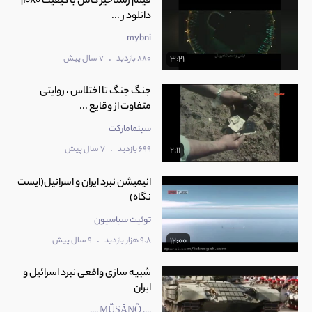
فیلم رستاخیز کامل با کیفیت 1080|
دانلود ر ...
mybni
.
880 بازدید
7 سال پیش
3:21
جنگ جنگ تا اختلاس ، روایتی
متفاوت از وقایع ...
سینمامارکت
.
699 بازدید
7 سال پیش
2:11
انیمیشن نبرد ایران و اسرائیل(ایست
نگاه)
توئیت سیاسیون
.
9.8 هزار بازدید
9 سال پیش
12:00
شبیه سازی واقعی نبرد اسرائیل و
ایران
.... ṂṺṢᾸṆṎ ....