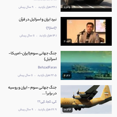
.
32.1 هزار بازدید
9 سال پیش
8:36
نبرد ایران و اسرائیل در قرآن
ღساراღ
.
14.1 هزار بازدید
11 سال پیش
4:03
جنگ جهانی سوم{ایران-امریکا-
اسرائیل}
BehzadFaran
.
22.5 هزار بازدید
11 سال پیش
4:42
جنگ جهانی سوم - ایران و روسیه
در برابر آ ...
کی، کجا، کِی؟؟
.
22.9 هزار بازدید
9 سال پیش
10:34