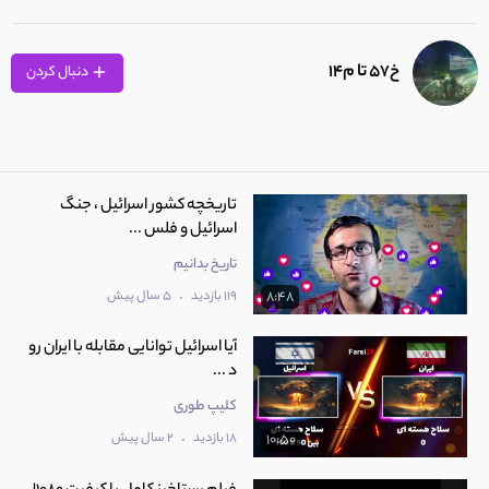
خ57 تا م14
دنبال کردن
تاریخچه کشور اسرائیل ، جنگ
اسرائیل و فلس ...
تاریخ بدانیم
.
119 بازدید
5 سال پیش
8:48
آیا اسرائیل توانایی مقابله با ایران رو
د ...
کلیپ طوری
.
18 بازدید
2 سال پیش
10:50