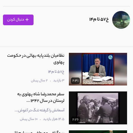
خ57 تا م14
دنبال کردن
نظامیان بلندپایه بهائی در حکومت
پهلوی
خ57 تا م14
.
3 بازدید
2 سال پیش
2:41
سفر محمدرضا شاه پهلوی به
لرستان در سال 1342 ...
آسمانش را گرفته تنگ در آغوش....
.
14.5 هزار بازدید
10 سال پیش
2:26