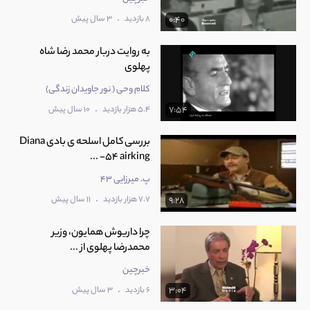
.
8 بازدید
3 سال پیش
0:40
به روایت دربار محمد رضا شاه
پهلوی
کلام وحی ( نور جاویدان زندگی)
.
5.4 هزار بازدید
10 سال پیش
7:54
بررسی کامل اسلحه ی بادی Diana
54 airking- ...
پ. میرزایی 43
.
7.7 هزار بازدید
11 سال پیش
9:28
چرا داریوش همایون، وزیر
محمدرضا پهلوی از ...
خبرچین
.
6 بازدید
3 سال پیش
3:04