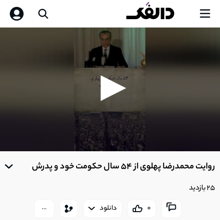
0
seconds
روایت محمدرضا پهلوی از 54 سال حکومت خود و پدرش
of
0
seconds
25 بازدید
0
دانلود