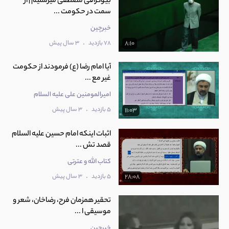
بیوگرافی مصطفی میرسلیم | از
سمت در حکومت ...
خبرچین
.
78 بازدید
3 سال پیش
8:10
آیا امام رضا (ع) فرمودند از حکومت
غیر مع ...
امیرالمومنین علی عليه السلام
.
5 بازدید
3 سال پیش
11:03
اثبات اینکه امام حسین علیه السلام
قصد تش ...
کتاب الله و عترتی
.
5 بازدید
3 سال پیش
28:08
تحقیر همزمان فرح، رضاخان، شعر و
موسیقی ا ...
خبرچین