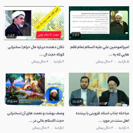
0:54
2:42
امیرالمومنین علي علیه السلام تمام ظلم
تکان دهنده درباره مال حرام ( سخنرانی
هايي که به ...
کوتاه حجت ال ...
5 بازدید
.
2 سال پیش
6 بازدید
.
2 سال پیش
35:00
15:54
مباحثه جذاب استاد قزوینی با بیننده
وصف بهشت و نعمت های آن (سخنرانی
اهل سنت در مورد ...
حجت الاسلام عالی در ...
8 بازدید
.
2 سال پیش
1 بازدید
.
2 سال پیش