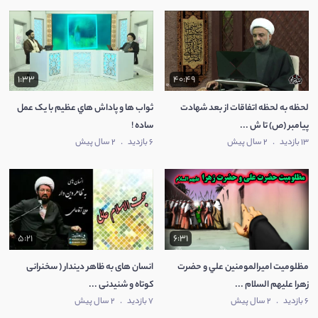
1:33
40:49
لحظه به لحظه اتفاقات از بعد شهادت
ثواب ها و پاداش هاي عظيم با یک عمل
پيامبر (ص) تا ش ...
ساده !
13 بازدید
.
2 سال پیش
6 بازدید
.
2 سال پیش
5:21
6:31
مظلوميت امیرالمومنین علي و حضرت
انسان های به ظاهر دیندار ( سخنرانی
زهرا عليهم السلام ...
کوتاه و شنیدنی ...
6 بازدید
.
2 سال پیش
7 بازدید
.
2 سال پیش