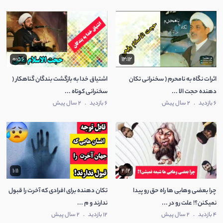
0:56
12:12
اثرات نگاه به نامحرم ( سخنرانی تکان
اشتیاق خدا به بازگشت بندگان گناهکار (
دهنده حجت الا ...
سخنرانی کوتاه ...
6 بازدید
.
2 سال پیش
6 بازدید
.
2 سال پیش
1:11
2:12
چرا بعضی وهابی ها راه حق رو پیدا
تکان دهنده برای افرادی که آخرت را قبول
نمیکنن؟! علت رو در ...
ندارند و م ...
4 بازدید
.
2 سال پیش
12 بازدید
.
2 سال پیش