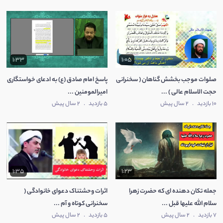
1:33
1:05
صلوات موجب بخشش گناهان ( سخنرانی
پاسخ امام صادق (ع) به ادعای خواستگاری
حجت الاسلام عالی ) ...
امیرالمومنین ...
10 بازدید
.
2 سال پیش
5 بازدید
.
2 سال پیش
1:35
1:23
جمله تکان دهنده ای که حضرت زهرا
اثرات وحشتناک دعوای خانوادگی (
سلام الله علیها قبل ...
سخنرانی کوتاه و آم ...
7 بازدید
.
2 سال پیش
5 بازدید
.
2 سال پیش