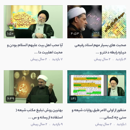
1:50
4:53
صحبت های بسیار مهم استاد رفیعی
آیا محب اهل بیت علیهم السلام بودن و
درباره رابطه دختر و ...
محبت اهلبیت دا ...
4 بازدید
.
2 سال پیش
7 بازدید
.
2 سال پیش
6:49
1:41
منظور از اولی الامر طبق روایات شیعه و
بهترين روش تبلیغ مکتب شیعه (
سنی چه کسانی ...
استفاده از رسانه و س ...
1 بازدید
.
2 سال پیش
9 بازدید
.
2 سال پیش