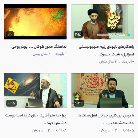
1:12
2:15
راهکارهای نابودی رژیم صهیونیستی
نماهنگ محور طوفان .. . ابوذر روحی
9 بازدید
.
2 سال پیش
اسرائیل ( شبکه حضرت ...
10 بازدید
.
2 سال پیش
1:35
6:32
با دیدن این کلیپ جوانان اهل سنت به
چرا خدا منو آفرید ، خلق کرد؟ اصلا دوست
حقانیت شیعه پی ...
داشتم وجود ...
5 بازدید
.
2 سال پیش
8 بازدید
.
2 سال پیش