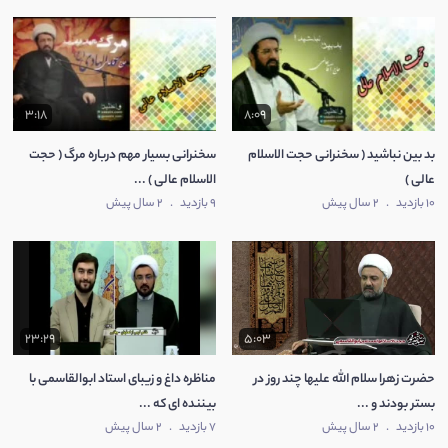
3:18
8:09
بد بین نباشید ( سخنرانی حجت الاسلام
سخنرانی بسیار مهم درباره مرگ ( حجت
عالی )
الاسلام عالی ) ...
10 بازدید
.
2 سال پیش
9 بازدید
.
2 سال پیش
23:29
5:03
حضرت زهرا سلام الله علیها چند روز در
مناظره داغ و زیبای استاد ابوالقاسمی با
بستر بودند و ...
بیننده ای که ...
10 بازدید
.
2 سال پیش
7 بازدید
.
2 سال پیش