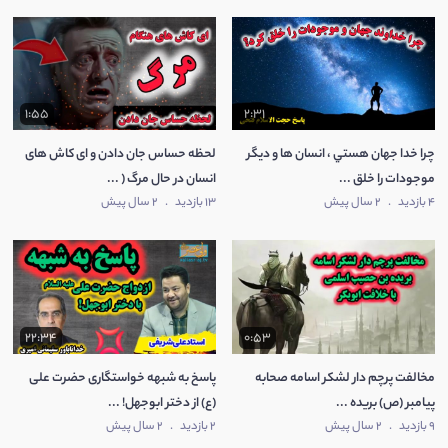
1:55
2:31
چرا خدا جهان هستي ، انسان ها و ديگر
لحظه حساس جان دادن و ای کاش های
موجودات را خلق ...
انسان در حال مرگ ( ...
4 بازدید
.
2 سال پیش
13 بازدید
.
2 سال پیش
22:34
0:53
مخالفت پرچم دار لشکر اسامه صحابه
پاسخ به شبهه خواستگاری حضرت علی
پيامبر (ص) بريده ...
(ع) از دختر ابوجهل! ...
9 بازدید
.
2 سال پیش
2 بازدید
.
2 سال پیش