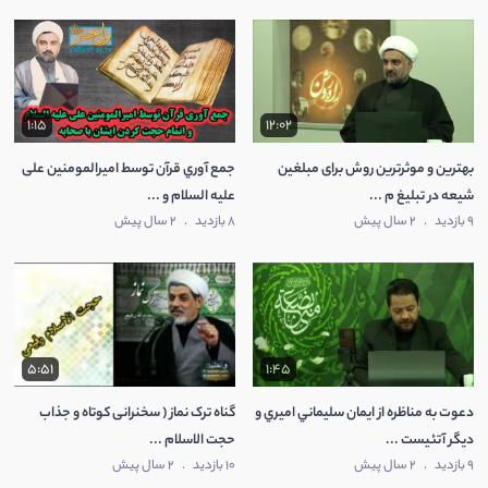
1:15
12:02
بهترين و موثرترین روش برای مبلغين
جمع آوري قرآن توسط امیرالمومنین علی
شيعه در تبليغ م ...
عليه السلام و ...
9 بازدید
.
2 سال پیش
8 بازدید
.
2 سال پیش
5:51
1:45
دعوت به مناظره از ايمان سليماني اميري و
گناه ترک نماز ( سخنرانی کوتاه و جذاب
ديگر آتئيست ...
حجت الاسلام ...
9 بازدید
.
2 سال پیش
10 بازدید
.
2 سال پیش