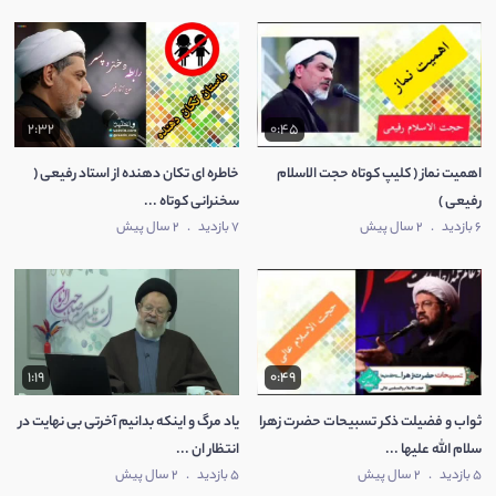
2:32
0:45
اهمیت نماز ( کلیپ کوتاه حجت الاسلام
خاطره ای تکان دهنده از استاد رفیعی (
رفیعی )
سخنرانی کوتاه ...
6 بازدید
.
2 سال پیش
7 بازدید
.
2 سال پیش
1:19
0:49
ثواب و فضیلت ذکر تسبیحات حضرت زهرا
یاد مرگ و اینکه بدانیم آخرتی بی نهایت در
سلام الله علیها ...
انتظار ان ...
5 بازدید
.
2 سال پیش
5 بازدید
.
2 سال پیش