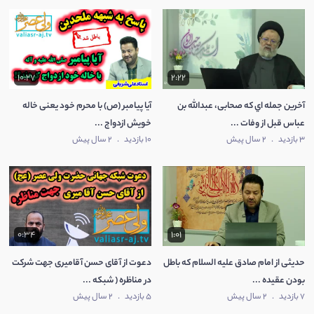
10:27
2:22
آخرين جمله اي که صحابی، عبدالله بن
آیا پیامبر (ص) با محرم خود یعنی خاله
عباس قبل از وفات ...
خویش ازدواج ...
3 بازدید
.
2 سال پیش
10 بازدید
.
2 سال پیش
0:34
1:01
حدیثی از امام صادق علیه السلام که باطل
دعوت از آقای حسن آقامیری جهت شرکت
بودن عقیده ...
در مناظره ( شبکه ...
7 بازدید
.
2 سال پیش
5 بازدید
.
2 سال پیش