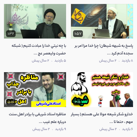
1:32
1:57
پاسخ به شبهه شيطان! چرا خدا مرا امر بر
با چه نيتي خدا را عبادت کنيم ( شبکه
سجده آدم کرد ...
حضرت ولیعصر عج ...
8 بازدید
.
2 سال پیش
5 بازدید
.
2 سال پیش
5:16
3:11
خدارو شکر شیعه مولا علی هستم ( بسیار
مناظره استاد شریفی با برادر اهل سنت
مهم ، حتما تا ...
درباره علم غیب ...
6 بازدید
.
2 سال پیش
9 بازدید
.
2 سال پیش