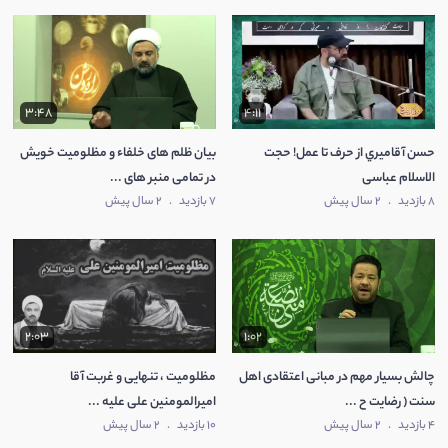
3:48
4:11
حسن آقاميري از حرف تا عمل! حجت
بیان ظلم های خلفاء و مظلومیت خویش
الاسلام عباسی
در تمامی منبر های ...
8 بازدید
.
2 سال پیش
7 بازدید
.
2 سال پیش
2:03
1:02
چالش بسیار مهم در مبانی اعتقادی اهل
مظلومیت ، تنهایی و غربت آقا
سنت ( رضایت ح ...
امیرالمومنین علی علیه ...
4 بازدید
.
2 سال پیش
10 بازدید
.
2 سال پیش