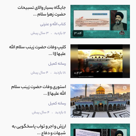
جایگاه بسیار والای تسبیحات
حضرت زهرا سلام ...
کتاب الله و عترتی
.
12 بازدید
3 سال پیش
3:04
کلیپ وفات حضرت زینب سلام الله
علیها || ا ...
رسانه کمیل
.
18 بازدید
4 سال پیش
0:43
استوری وفات حضرت زینب سلام
الله علیها || ...
رسانه کمیل
.
11 بازدید
4 سال پیش
0:14
ارزش و اجر و ثواب پاسخگویی به
شبهات و دفاع ...