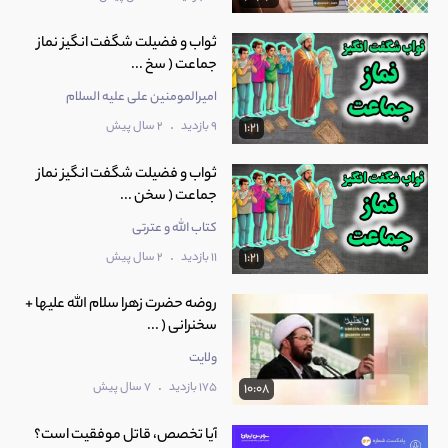
ثواب و فضیلت شگفت انگیز نماز
جماعت ( سخ ...
امیرالمومنین علی عليه السلام
.
9 بازدید
2 سال پیش
1:21
ثواب و فضیلت شگفت انگیز نماز
جماعت ( سخن ...
کتاب الله و عترتی
.
11 بازدید
2 سال پیش
1:21
روضه حضرت زهرا سلام الله علیها +
سخنرانی ( ...
ولایت
.
175 بازدید
7 سال پیش
10:08
آیا تخصص، قاتل موفقیت است؟