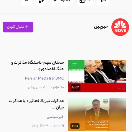
0
دانلود
خبرچین
دنبال کردن
سخنان مهم خاستگاه مذاکرات و
جنگ اقصادی و ...
Persian Media IranBMC
.
190 بازدید
5 سال پیش
9:23
مذاکرات بین الافغانی : آیا مذاکرات
میان ...
خبر سیاسی
.
9 بازدید
3 سال پیش
2:20