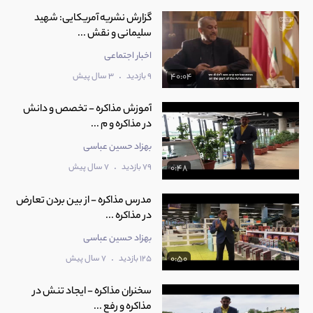
گزارش نشریه آمریکایی: شهید
سلیمانی و نقش ...
اخبار اجتماعی
.
9 بازدید
3 سال پیش
40:04
آموزش مذاکره - تخصص و دانش
در مذاکره و م ...
بهزاد حسین عباسی
.
79 بازدید
7 سال پیش
0:48
مدرس مذاکره - از بین بردن تعارض
در مذاکره ...
بهزاد حسین عباسی
.
125 بازدید
7 سال پیش
0:50
سخنران مذاکره - ایجاد تنش در
مذاکره و رفع ...