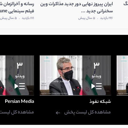
نگ
ایران پیروز نهایی دور جدید مذاکرات وین
سخنرانی جدید ...
فیلم سینمایی Dune ...
196 بازدید
.
5 سال پیش
171 بازدید
.
5 سال پیش
3
3
ویدئو
ویدئو
شبکه نفوذ
Persian Media
مشاهده کل لیست پخش
مشاهده کل لیست