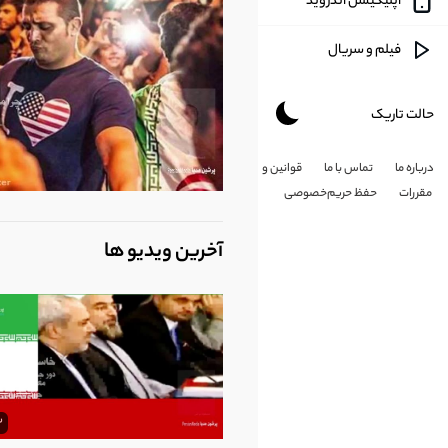
اپلیکیشن اندروید
آموزشی
فیلم و سریال
طنز
حالت تاریک
هنری
درباره ما
تماس با ما
قوانین و
شخصی
مقررات
حفظ حریم‌خصوصی
کارتون
آخرین ویدیو ها
طبیعت
مذهبی
علم و تکلونوژی
3
پزشکی و سلامت