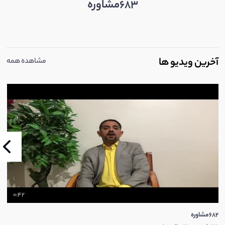
683مشاوره
آخرین ویدیو ها
مشاهده همه
0:42
682مشاوره