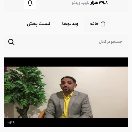
39.8 هزار
بازدید ویدئو
خانه
ویدیوها
لیست پخش‌
0:39