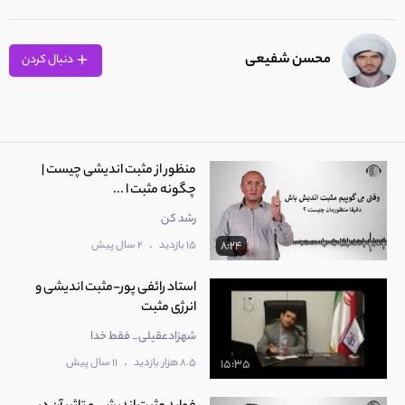
محسن شفیعی
دنبال کردن
منظور از مثبت اندیشی چیست |
چگونه مثبت ا ...
رشد کن
.
15 بازدید
2 سال پیش
8:24
استاد رائفی پور-مثبت اندیشی و
انرژی مثبت
شهزادعقیلی_ فقط خدا
.
8.5 هزار بازدید
11 سال پیش
15:35