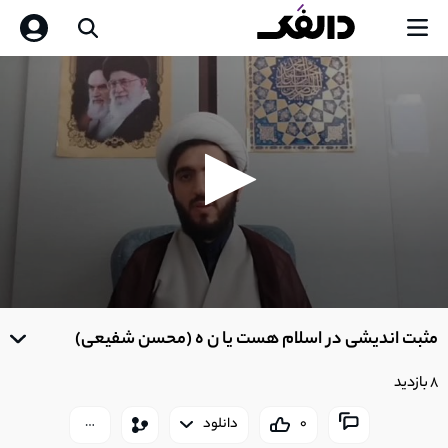
0
seconds
مثبت اندیشی در اسلام هست یا ن ه (محسن شفیعی)
of
0
seconds
8 بازدید
0
دانلود