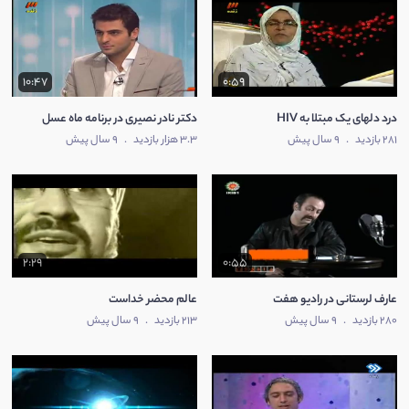
10:47
0:59
درد دلهای یک مبتلا به HIV
دکتر نادر نصیری در برنامه ماه عسل
281 بازدید
.
9 سال پیش
3.3 هزار بازدید
.
9 سال پیش
2:29
0:55
عارف لرستانی در رادیو هفت
عالم محضر خداست
280 بازدید
.
9 سال پیش
213 بازدید
.
9 سال پیش