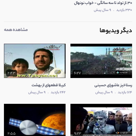
30.از تولد تا سه سالگی - خواب نونهال
330 بازدید
.
9 سال پیش
دیگر ویدیوها
مشاهده همه
2:43
6:27
رستاخیز عاشورای حسینی
کربلا قطعهای از بهشت
174 بازدید
.
9 سال پیش
242 بازدید
.
9 سال پیش
2:55
9:23