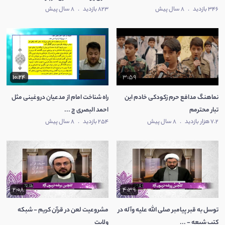
346 بازدید
.
8 سال پیش
823 بازدید
.
8 سال پیش
10:24
3:59
نماهنگ مدافع حرم زکودکی خادم این
راه شناخت امام از مدعیان دروغینی مثل
تبار محترمم
احمد البصری چ ...
7.2 هزار بازدید
.
8 سال پیش
254 بازدید
.
8 سال پیش
2:08
4:39
توسل به قبر پیامبر صلی الله علیه وآله در
مشروعیت لعن در قرآن کریم - شبکه
کتب شیعه - ...
ولایت