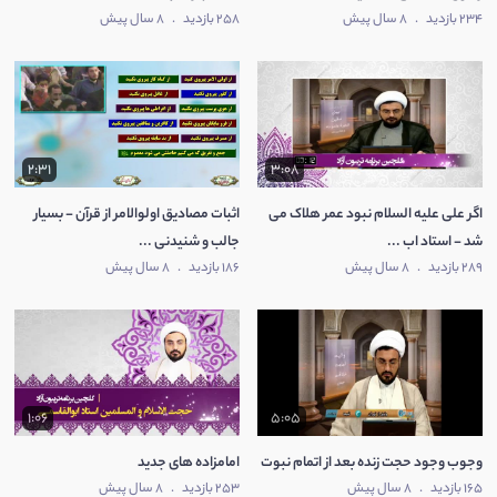
234 بازدید
.
8 سال پیش
258 بازدید
.
8 سال پیش
2:31
3:08
اگر علی علیه السلام نبود عمر هلاک می
اثبات مصادیق اولوالامر از قرآن - بسیار
شد - استاد اب ...
جالب و شنیدنی ...
289 بازدید
.
8 سال پیش
186 بازدید
.
8 سال پیش
1:06
5:05
وجوب وجود حجت زنده بعد از اتمام نبوت
امامزاده های جدید
165 بازدید
.
8 سال پیش
253 بازدید
.
8 سال پیش