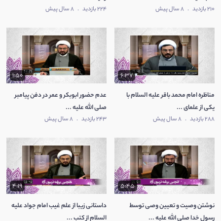
210 بازدید
.
8 سال پیش
224 بازدید
.
8 سال پیش
1:50
6:37
مناظره امام محمد باقر علیه السلام با
عدم حضور ابوبکر و عمر در دفن پیامبر
یکی از علمای ...
صلی الله علیه ...
288 بازدید
.
8 سال پیش
243 بازدید
.
8 سال پیش
4:19
5:45
نوشتن وصیت و تعیین وصی توسط
داستانی زیبا از علم غیب امام جواد علیه
رسول خدا صلی الله علیه ...
السلام از کتب ...