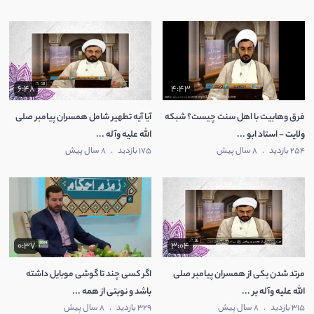
6:48
4:43
فرق وهابیت با اهل سنت چیست؟ شبکه
آیا آیه تطهیر شامل همسران پیامبر صلی
ولایت - استاد ابو ...
الله علیه وآله ...
254 بازدید
.
8 سال پیش
175 بازدید
.
8 سال پیش
0:37
3:04
مرتد شدن یکی از همسران پیامبر صلی
اگر کسی چند تا گوشی موبایل داشته
الله علیه وآله بر ...
باشد و نوبتی از همه ...
315 بازدید
.
8 سال پیش
329 بازدید
.
8 سال پیش