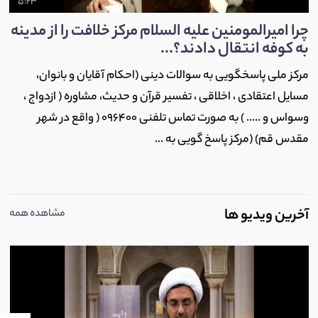
5:23
چرا امیرالمومنین علیه السلام مرکز خلافت را از مدینه
به کوفه انتقال دادند؟...
مرکز ملی پاسخگویی به سوالات دینی (احکام آقایان و بانوان،
مسایل اعتقادی ، اخلاقی ، تفسیر قرآن و حدیث، مشاوره ( ازدواج ،
وسواس و ..... ) به صورت تماس تلفنی 096400 ( واقع در شهر
مقدس قم) (مرکز پاسخ گویی به ...
آخرین ویدیو ها
مشاهده همه