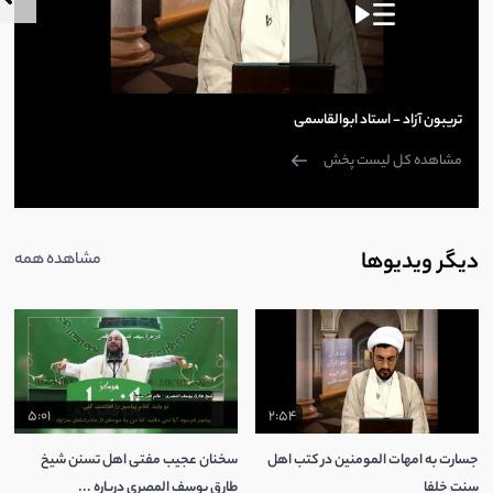
تریبون آزاد - استاد ابوالقاسمی
مشاهده کل لیست پخش
دیگر ویدیوها
مشاهده همه
5:01
2:54
جسارت به امهات المومنین در کتب اهل
سخنان عجیب مفتی اهل تسنن شیخ
سنت خلفا
طارق یوسف المصری درباره ...