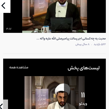
4:17
محبت به چه کسانی اجر رسالت پیامبرصلی الله علیه وآله ...
522 بازدید
.
8 سال پیش
لیست‌های پخش
مشاهده همه
11
ویدئو