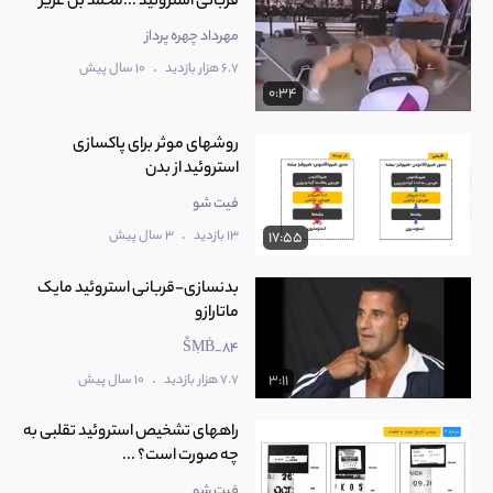
قربانی استروئید ...محمد بن عزیز
مهرداد چهره پرداز
.
6.7 هزار بازدید
10 سال پیش
0:34
روشهای موثر برای پاکسازی
استروئید از بدن
فیت شو
.
13 بازدید
3 سال پیش
17:55
بدنسازی-قربانی استروئید مایک
ماتارازو
ṦṂḂ_84
.
7.7 هزار بازدید
10 سال پیش
3:11
راههای تشخیص استروئید تقلبی به
چه صورت است؟ ...
فیت شو