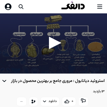
0
seconds
استروئید دیانابول : مروری جامع بر بهترین محصول در بازار
of
0
seconds
13 بازدید
0
دانلود