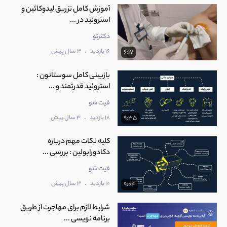
آموزش کامل تزریق لیدوکائین و
استروئید در ...
دکترتو
.
16 بازدید
3 سال پیش
6:17
بازبینی کامل سوستانون :
استروئید قدرتمند و ...
فیت شو
.
18 بازدید
3 سال پیش
9:35
کلیه نکات مهم درباره
دکادورابولین : بررسی ...
فیت شو
.
10 بازدید
3 سال پیش
9:04
شرایط لازم برای مهاجرت از طریق
برنامه نویسی ...