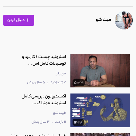
فیت شو
دنبال کردن
استروئید چیست ؟ کاربرد و
توضیحات کامل اس ...
مربینو
.
367 بازدید
5 سال پیش
5:33
اکسندرولون : بررسی کامل
استروئید موثر اک ...
فیت شو
.
11 بازدید
3 سال پیش
12:48