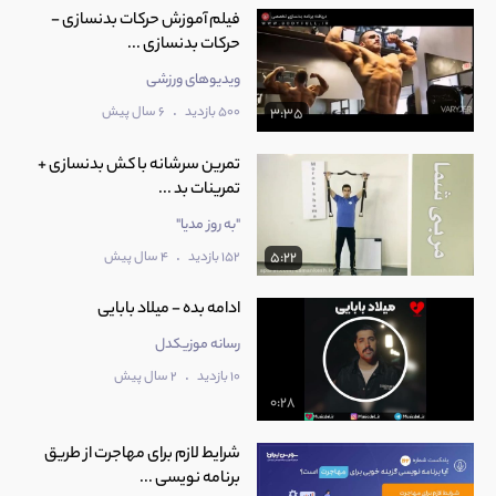
فیلم آموزش حرکات بدنسازی -
حرکات بدنسازی ...
ویدیوهای ورزشی
.
500 بازدید
6 سال پیش
3:35
تمرین سرشانه با کش بدنسازی +
تمرینات بد ...
"به روز مدیا"
.
152 بازدید
4 سال پیش
5:22
ادامه بده - میلاد بابایی
رسانه موزیکدل
.
10 بازدید
2 سال پیش
0:28
شرایط لازم برای مهاجرت از طریق
برنامه نویسی ...