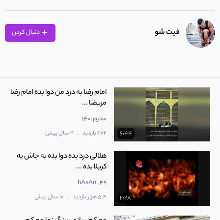
فیت شو
دنبال کردن
امام رضا به درد من دوا بده امام رضا
مریضا ...
محرم 1401
.
672 بازدید
4 سال پیش
6:44
هلالی درد بده دوا بده به جاش یه
کربلا بده ...
hAsAn_49
.
5.4 هزار بازدید
10 سال پیش
2:28