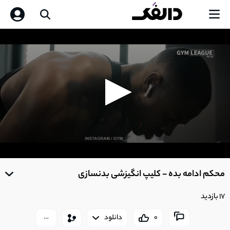
0
seconds
محکم ادامه بده - کلیپ انگیزشی بدنسازی
of
0
seconds
17 بازدید
0
دانلود