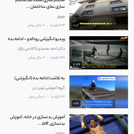
محکم سازی سنگ نما,محکم
سازی نمای ساختمان ...
بهروز
.
203 بازدید
7 سال پیش
0:17
ویدیو انگیزشی رونالدو - ادامه بده
دکتر احمد محمدی (آکادمی بازار)
.
698 بازدید
6 سال پیش
3:24
به تلاشت ادامه بده (انگیزشی)
گروه آموزشی نوین تن
.
177 بازدید
6 سال پیش
0:41
آموزش بدنسازی در خانه , آموزش
بدنسازی, pdf ...
118فایل