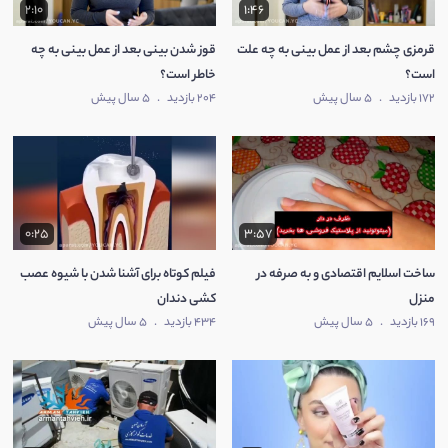
2:10
1:46
قرمزی چشم بعد از عمل بینی به چه علت
قوز شدن بینی بعد از عمل بینی به چه
است؟
خاطر است؟
172 بازدید
.
5 سال پیش
204 بازدید
.
5 سال پیش
0:25
3:57
ساخت اسلایم اقتصادی و به صرفه در
فیلم کوتاه برای آشنا شدن با شیوه عصب
منزل
کشی دندان
169 بازدید
.
5 سال پیش
434 بازدید
.
5 سال پیش