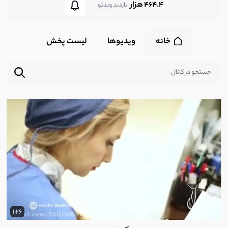
464.4 هزار
بازدید ویدئو
خانه
ویدیوها
لیست پخش‌
1:26