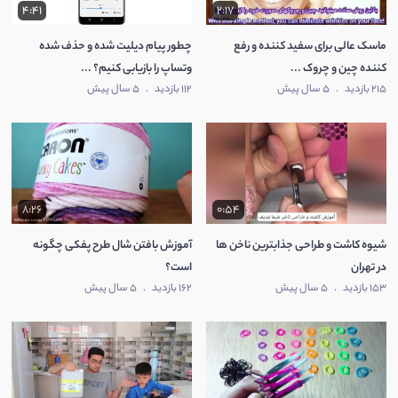
4:41
2:17
ماسک عالی برای سفید کننده و رفع
چطور پیام دیلیت شده و حذف شده
کننده چین و چروک ...
وتساپ را بازیابی کنیم؟ ...
215 بازدید
.
5 سال پیش
112 بازدید
.
5 سال پیش
8:26
0:54
شیوه کاشت و طراحی جذابترین ناخن ها
آموزش بافتن شال طرح پفکی چگونه
در تهران
است؟
153 بازدید
.
5 سال پیش
162 بازدید
.
5 سال پیش