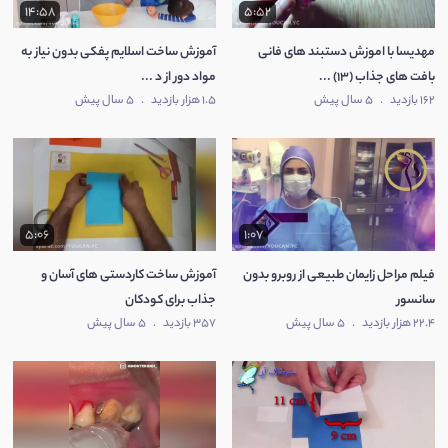
14:58
5:52
مهدیسا با اموزش دستبند های فانی
آموزش ساخت اسلایم پفکی بدون نیاز به
بافت های جذاب (13) ...
مواد دور از د ...
162 بازدید
.
5 سال پیش
1.5 هزار بازدید
.
5 سال پیش
5:06
1:07
فیلم مراحل زایمان طبیعی از روبرو بدون
آموزش ساخت کاردستی های آسان و
سانسور
جذاب برای کودکان
22.4 هزار بازدید
.
5 سال پیش
357 بازدید
.
5 سال پیش