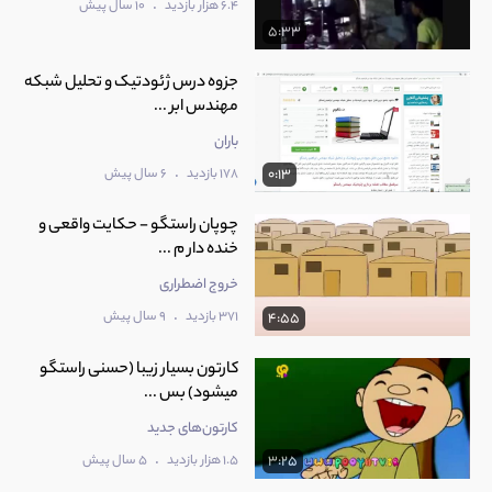
.
6.4 هزار بازدید
10 سال پیش
5:33
جزوه درس ژئودتیک و تحلیل شبکه
مهندس ابر ...
باران
.
178 بازدید
6 سال پیش
0:13
‫چوپان راستگو - حکایت واقعی و
خنده دار م ...
خروج اضطراری
.
371 بازدید
9 سال پیش
4:55
کارتون بسیار زیبا (حسنی راستگو
میشود) بس ...
کارتون‌های جدید
.
1.5 هزار بازدید
5 سال پیش
3:25