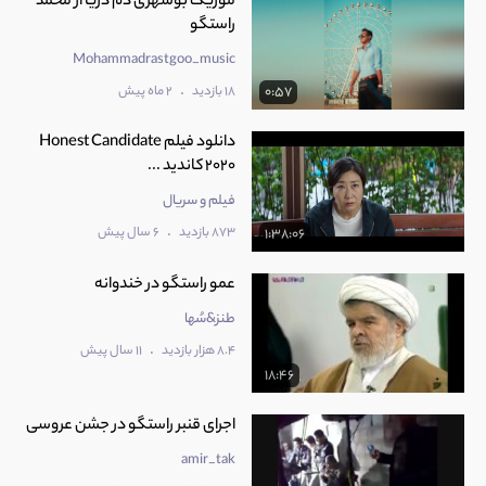
موزیک بوشهری دم دریا از محمد
راستگو
Mohammadrastgoo_music
.
18 بازدید
2 ماه پیش
0:57
دانلود فیلم Honest Candidate
2020 کاندید ...
فیلم و سریال
.
873 بازدید
6 سال پیش
1:38:06
عمو راستگو در خندوانه
طنز&سُها
.
8.4 هزار بازدید
11 سال پیش
18:46
اجرای قنبر راستگو در جشن عروسی
amir_tak