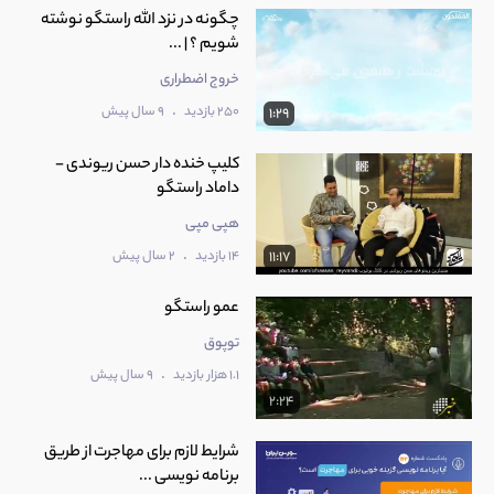
چگونه در نزد الله راستگو نوشته
شویم ؟ | ...
خروج اضطراری
.
250 بازدید
9 سال پیش
1:29
کلیپ خنده دار حسن ریوندی -
داماد راستگو
هپی مپی
.
14 بازدید
2 سال پیش
11:17
عمو راستگو
توپوق
.
1.1 هزار بازدید
9 سال پیش
2:24
شرایط لازم برای مهاجرت از طریق
برنامه نویسی ...