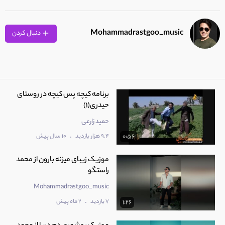
Mohammadrastgoo_music
دنبال کردن
برنامه کیچه پس کیچه در روستای
حیدری(1)
حمید زارعی
.
9.4 هزار بازدید
10 سال پیش
0:56
موزیک زیبای میزنه بارون از محمد
راستگو
Mohammadrastgoo_music
.
7 بازدید
2 ماه پیش
1:26