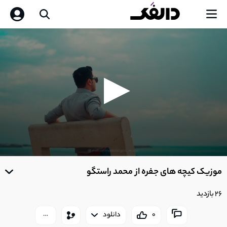
0
seconds
موزیک کیچه های جفره از محمد راستگو
of
0
seconds
26 بازدید
0
دانلود