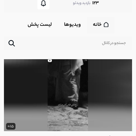
123
بازدید ویدئو
خانه
ویدیوها
لیست پخش‌
0:15