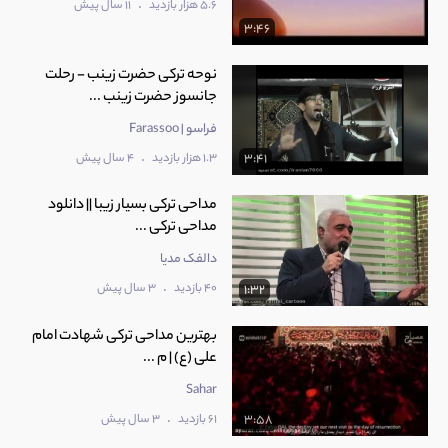
.
5.6 هزار بازدید
11 سال پیش
3:46
نوحه ترکی حضرت زینب - رحلت
جانسوز حضرت زینب ...
فراسو | Farassoo
.
1.3 هزار بازدید
4 سال پیش
3:41
مداحی ترکی بسیار زیبا || دانلود
مداحی ترکی ...
دالفک مدیا
.
40 بازدید
3 سال پیش
1:32
بهترین مداحی ترکی شهادت امام
علی (ع) | م ...
Sahar
.
61 بازدید
3 سال پیش
3:58