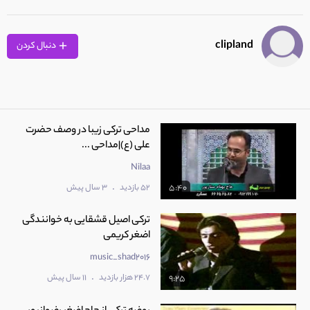
clipland
دنبال کردن
مداحی ترکی زیبا در وصف حضرت
علی (ع)|مداحی ...
Nilaa
.
52 بازدید
3 سال پیش
5:40
ترکی اصیل قشقایی به خوانندگی
اضغر کریمی
music_shad2016
.
24.7 هزار بازدید
11 سال پیش
9:25