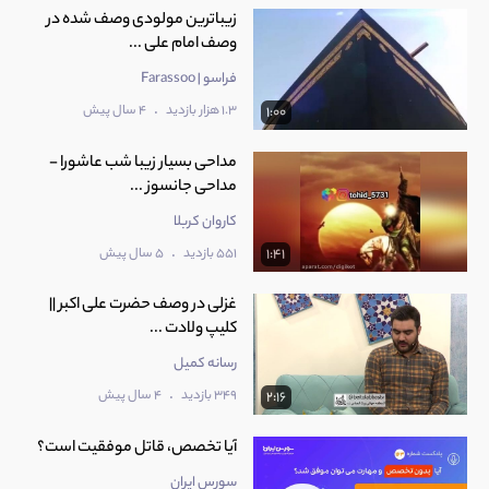
زیباترین مولودی وصف شده در
وصف امام علی ...
فراسو | Farassoo
.
1.3 هزار بازدید
4 سال پیش
1:00
مداحی بسیار زیبا شب عاشورا -
مداحی جانسوز ...
کاروان کربلا
.
551 بازدید
5 سال پیش
1:41
غزلی در وصف حضرت علی اکبر ||
کلیپ ولادت ...
رسانه کمیل
.
349 بازدید
4 سال پیش
2:16
آیا تخصص، قاتل موفقیت است؟
سورس ایران