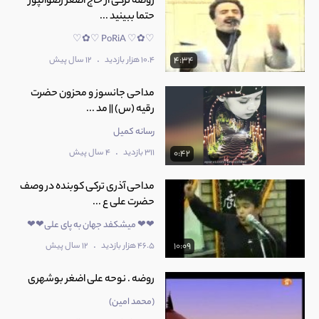
روضه ترکی از حاج اضغر رضوانپور
حتما ببینید ...
♡✿♡ PoRiA ♡✿♡
.
10.4 هزار بازدید
12 سال پیش
4:34
مداحی جانسوز و محزون حضرت
رقیه (س) || مد ...
رسانه کمیل
.
311 بازدید
4 سال پیش
0:42
مداحی آذری ترکی کوبنده در وصف
حضرت علی ع ...
❤❤ میشکفد جهان به پای علی❤❤
.
46.5 هزار بازدید
12 سال پیش
10:09
روضه . نوحه علی اضغر بوشهری
(محمد امین)