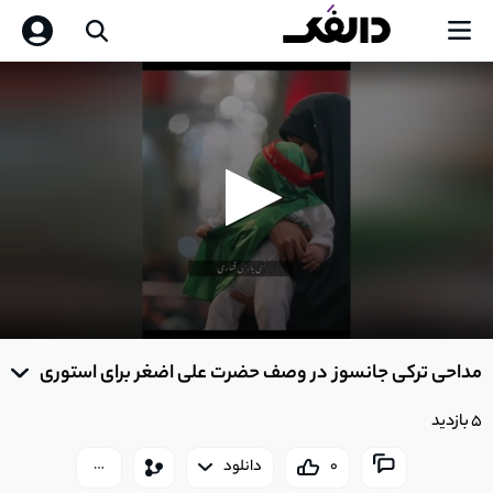
0
seconds
مداحی ترکی جانسوز در وصف حضرت علی اضغر برای استوری
of
0
seconds
5 بازدید
0
دانلود