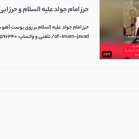
حرز امام جواد علیه السلام و حرز ابی
of-imam-javad/ تلفنی و واتساپ: 09129596340
0:42