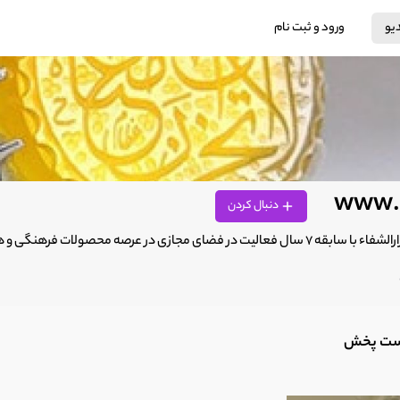
دیو
ورود و ثبت نام
www.3
دنبال کردن
ازی در عرصه محصولات فرهنگی و هنری و نقره جات فعالیت دارد 09129596340
ست پخش‌