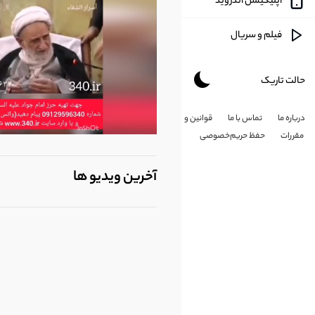
اپلیکیشن اندروید
آموزشی
فیلم و سریال
طنز
حالت تاریک
هنری
درباره ما
تماس با ما
قوانین و
شخصی
مقررات
حفظ حریم‌خصوصی
کارتون
آخرین ویدیو ها
طبیعت
مذهبی
علم و تکلونوژی
پزشکی و سلامت