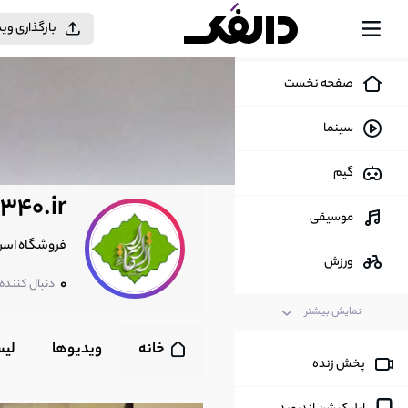
بارگذاری وی
صفحه نخست
سینما
گیم
40.ir
موسیقی
فروشگاه اسرارالشفاء با سابقه 7 سال فعالیت در فضای مج
ورزش
0
دنبال کننده
مد و فشن
نمایش بیشتر
خانه
ویدیوها
لی
اخبار
پخش زنده
سیاسی