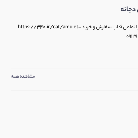
 دجانه
حرز امام جواد علیه السلام بر روی پوست آهو با تمامی آداب سفارش و خرید https://340.ir/cat/amulet-
مشاهده همه