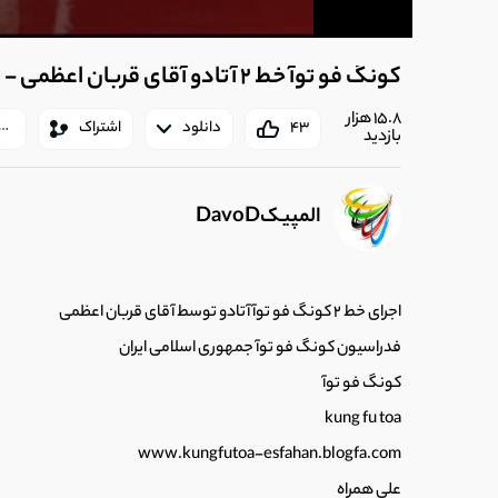
کونگ فو توآ خط 2 آتادو آقای قربان اعظمی - فدراسیون کونگ فو توآ
15.8 هزار
43
دانلود
اشتراک
بازدید
المپیکDavoD
اجرای خط 2 کونگ فو توآ آتادو توسط آقای قربان اعظمی
فدراسیون کونگ فو توآ جمهوری اسلامی ایران
کونگ فو توآ
kung fu toa
www.kungfutoa-esfahan.blogfa.com
علی همراه