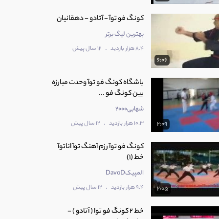
کونگ فو توآ - آتادو - دهقانیان
بهترین لیگ برتر
.
8.4 هزار بازدید
12 سال پیش
6:06
باشگاه کونگ فو توآ وحدت مبارزه
بین کونگ فو ...
شهابی2000
.
10.3 هزار بازدید
12 سال پیش
2:09
کونگ فو توآ رزم آهنگ توآ اناتوآ
خط (1)
المپیکDavoD
.
9.4 هزار بازدید
12 سال پیش
2:05
خط 2 کونگ فو توا ( آتادو ) -