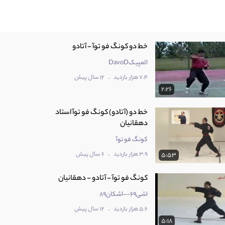
خط دو کونگ فو توآ - آتادو
المپیکDavoD
.
7.4 هزار بازدید
12 سال پیش
2:26
خط دو (آتادو) کونگ فو توآ استاد
دهقانیان
کونگ فو توآ
.
3.9 هزار بازدید
6 سال پیش
5:53
کونگ فو توآ - آتادو - دهقانیان
اشی69--اشکان89
.
5.6 هزار بازدید
12 سال پیش
5:18