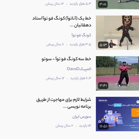
.
5.3 هزار بازدید
12 سال پیش
3:01
خط یک (آناتوآ) کونگ فو توآ استاد
دهقانیان ...
کونگ فو توآ
.
3.5 هزار بازدید
6 سال پیش
5:13
خط سه کونگ فو توآ - سوتو
المپیکDavoD
.
6.3 هزار بازدید
12 سال پیش
3:41
شرایط لازم برای مهاجرت از طریق
برنامه نویسی ...
سورس ایران
.
14 بازدید
2 سال پیش
16:51