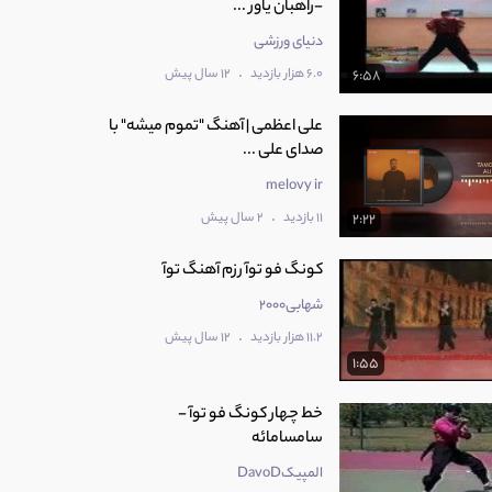
-راهبان یاور ...
دنیای ورزشی
.
6.0 هزار بازدید
12 سال پیش
6:58
علی اعظمی | آهنگ "تموم میشه" با
صدای علی ...
melovy ir
.
11 بازدید
2 سال پیش
2:22
کونگ فو توآ رزم آهنگ توآ
شهابی2000
.
11.2 هزار بازدید
12 سال پیش
1:55
خط چهار کونگ فو توآ -
سامسامائه
المپیکDavoD