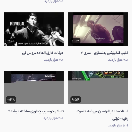
6.9 هزار بازدید
3:00
6:23
کلیپ انگیزشی بدنسازی - سری 4
حركات خارق العاده بروس لی
7.8 هزار بازدید
7.0 هزار بازدید
0:38
9:54
استادمحمدباقرتمدن -روضه حضرت
تنباکو دو سیب چطوری ساخته میشه ؟
16.6 هزار بازدید
رقیه-ترکی
12.9 هزار بازدید