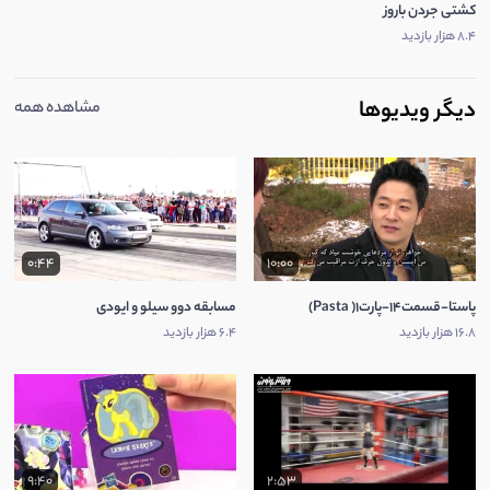
کشتی جردن باروز
8.4 هزار بازدید
دیگر ویدیوها
مشاهده همه
0:44
10:00
پاستا-قسمت14-پارت1( Pasta)
مسابقه دوو سیلو و ایودی
16.8 هزار بازدید
6.4 هزار بازدید
9:40
2:53