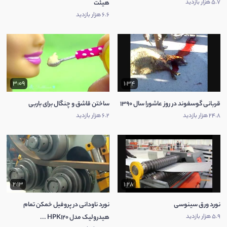
5.7 هزار بازدید
هیئت
6.6 هزار بازدید
3:09
1:34
قربانی گوسفوند در روز عاشورا سال 1390
ساختن قاشق و چنگال برای باربی
24.8 هزار بازدید
6.2 هزار بازدید
2:13
1:28
نورد ورق سینوسی
نورد ناودانی در پروفیل خمکن تمام
5.9 هزار بازدید
هیدرولیک مدل HPK120 ...