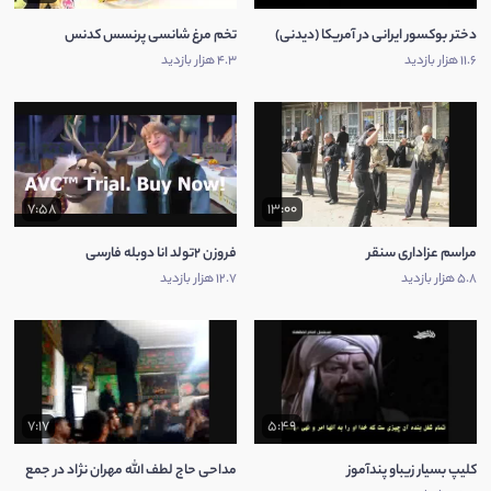
دختر بوکسور ایرانی در آمریکا (دیدنی)
تخم مرغ شانسی پرنسس کدنس
11.6 هزار بازدید
4.3 هزار بازدید
7:58
13:00
مراسم عزاداری سنقر
فروزن ۲تولد انا دوبله فارسی
5.8 هزار بازدید
12.7 هزار بازدید
7:17
5:49
کلیپ بسیار زیباو پندآموز
مداحی حاج لطف الله مهران نژاد در جمع