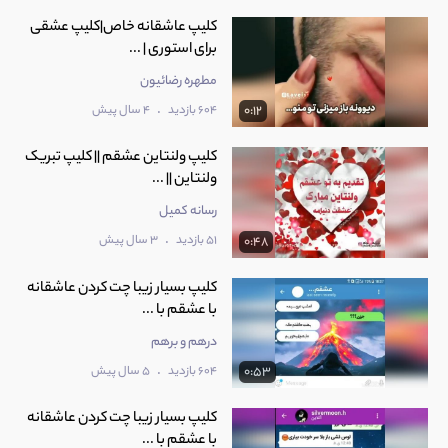
کلیپ عاشقانه خاص|کلیپ عشقی
برای استوری | ...
مطهره رضائیون
.
604 بازدید
4 سال پیش
0:12
کلیپ ولنتاین عشقم || کلیپ تبریک
ولنتاین || ...
رسانه کمیل
.
51 بازدید
3 سال پیش
0:48
کلیپ بسیار زیبا چت کردن عاشقانه
با عشقم با ...
درهم و برهم
.
604 بازدید
5 سال پیش
0:53
کلیپ بسیار زیبا چت کردن عاشقانه
با عشقم با ...