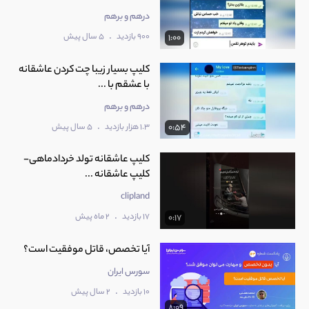
درهم و برهم
.
900 بازدید
5 سال پیش
1:00
کلیپ بسیار زیبا چت کردن عاشقانه
با عشقم با ...
درهم و برهم
.
1.3 هزار بازدید
5 سال پیش
0:54
کلیپ عاشقانه تولد خردادماهی-
کلیپ عاشقانه ...
clipland
.
17 بازدید
2 ماه پیش
0:17
آیا تخصص، قاتل موفقیت است؟
سورس ایران
.
10 بازدید
2 سال پیش
8:09