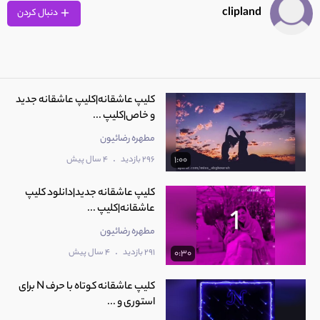
0:09
clipland
دنبال کردن
9
کلیپ عاشقانه بزودی عروسی داریم
0:07
کلیپ عاشقانه|کلیپ عاشقانه جدید
و خاص|کلیپ ...
مطهره رضائیون
.
296 بازدید
4 سال پیش
1:00
کلیپ عاشقانه جدید|دانلود کلیپ
عاشقانه|کلیپ ...
مطهره رضائیون
.
291 بازدید
4 سال پیش
0:30
کلیپ عاشقانه کوتاه با حرف N برای
استوری و ...