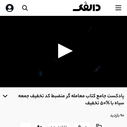
0
seconds
پادکست جامع کتاب معامله گر منضبط کد تخفیف جمعه
of
0
سیاه با %50 تخفیف
seconds
90 بازدید