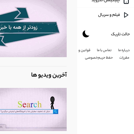
اپلیکیشن اندروید
آموزشی
فیلم و سریال
طنز
حالت تاریک
هنری
درباره ما
تماس با ما
قوانین و
شخصی
مقررات
حفظ حریم‌خصوصی
کارتون
آخرین ویدیو ها
طبیعت
مذهبی
علم و تکلونوژی
پزشکی و سلامت