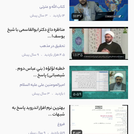
کتاب الله و عترتی
.
14 بازدید
3 سال پیش
17:37
مناظره داغ دکتر ابوالقاسمی با شیخ
یوسف ا ...
تحقیق در مذهب
.
4.5 هزار بازدید
9 سال پیش
1:11:35
خطبه لؤلؤه ( بني عباس دوم .
شیصبانی) پاسخ ...
امیرالمومنین علی عليه السلام
.
1 بازدید
3 سال پیش
5:59
‫بهترین نرم افزار اندروید پاسخ به
شبهات ...
فروغ
.
519 بازدید
9 سال پیش
4:03