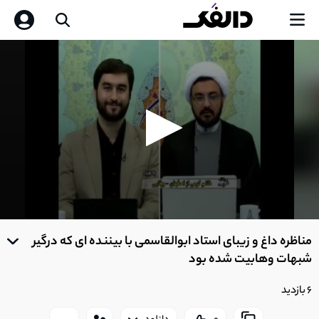
0
seconds
مناظره داغ و زیبای استاد ابوالقاسمی با بیننده ای که درگیر
of
0
شبهات وهابیت شده بود
seconds
6 بازدید