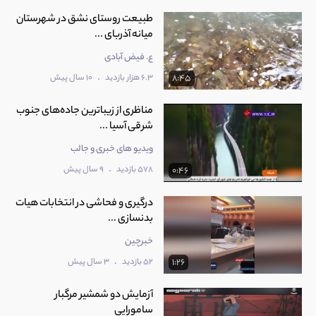
طبیعت روستای نشق در شهرستان
میانه آذربای ...
ع. فیض آبادی
.
6.3 هزار بازدید
10 سال پیش
8:45
مناظری از زیباترین جاده‌های جنوب
شرقی آسیا ...
ویدیو های خبری و جالب
.
578 بازدید
9 سال پیش
0:46
درگیری و فحاشی در انتخابات هیات
بدنسازی ...
خبرچین
.
52 بازدید
3 سال پیش
1:26
آزمایش دو شمشیر مرگبار
سامورایی