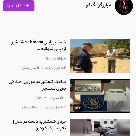
39:11
مبارز گونگ فو
دنبال کردن
9
سینمای اکشن آمریکا
7:06
شمشیر ژاپنی vs Katana شمشیر
اروپایی شوالیه ...
10
سینما و ورزش-هیجان سرعت
8:43
Somy.SH.17
.
5.2 هزار بازدید
12 سال پیش
7:56
ساخت شمشیر سامورایی-حکاکی
برروی شمشیر
·˙✿ شیوا مرادی ✿˙·
.
5.4 هزار بازدید
11 سال پیش
7:23
مردی شمشیر به دست در لندن |
تخریب یک خودرو ...