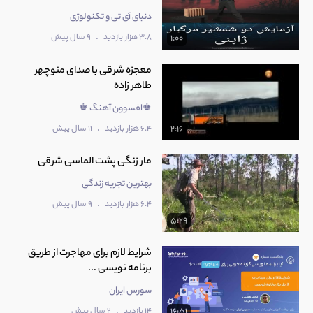
دنیای آی تی و تکنولوژی
.
3.8 هزار بازدید
9 سال پیش
1:00
معجزه شرقی با صدای منوچهر
طاهر زاده
♚افسوون آهنگ ♚
.
6.4 هزار بازدید
11 سال پیش
2:16
مار زنگی پشت الماسی شرقی
بهترین تجربه زندگی
.
6.4 هزار بازدید
9 سال پیش
5:29
شرایط لازم برای مهاجرت از طریق
برنامه نویسی ...
سورس ایران
.
14 بازدید
2 سال پیش
16:51