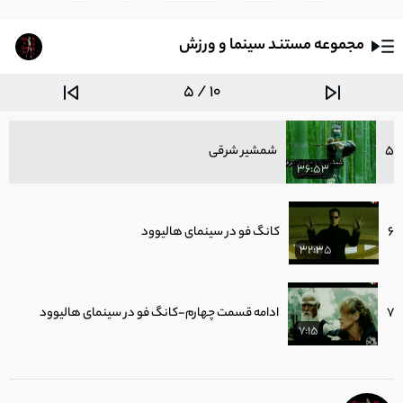
3:25
مجموعه مستند سینما و ورزش
4
دیباچه هنرهای رزمی در سینما
6:16
5 / 10
5
شمشیر شرقی
36:53
6
کانگ فو در سینمای هالیوود
32:35
7
ادامه قسمت چهارم-کانگ فو در سینمای هالیوود
7:15
8
هنر کانگ فو در سینمای تجاری و اکشن شرق و غرب