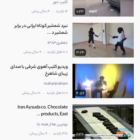
کلیپ جور
.
12 بازدید
3 سال پیش
0:23
نبرد شمشیر كوتاه ایرانی در برابر
شمشیر د ...
جعفری1383
.
7.0 هزار بازدید
9 سال پیش
3:24
ویدیو کلیپ آهوی شرقی با صدای
زیبای شاهرخ
mahan|naham
.
10.0 هزار بازدید
10 سال پیش
4:56
Iran Aysuda co. Chocolate
products, East ...
بهترین ها از همه جا
.
318 بازدید
9 سال پیش
2:36