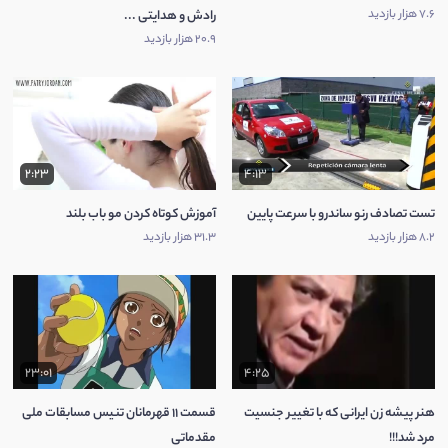
7.6 هزار بازدید
رادش و هدایتی ...
20.9 هزار بازدید
2:23
4:13
تست تصادف رنو ساندرو با سرعت پایین
آموزش کوتاه کردن مو باب بلند
8.2 هزار بازدید
31.3 هزار بازدید
23:01
4:25
هنر پیشه زن ایرانی که با تغییر جنسیت
قسمت 11 قهرمانان تنیس مسابقات ملی
مرد شد!!!
مقدماتی