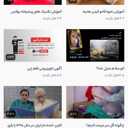
9:16
0:06
آموزش نحوه کادو کردن هدیه
آموزش تکنیک های پیشرفته بوکس
4.2 هزار بازدید
9.4 هزار بازدید
0:36
1:55
الو سلا م منزل خدا؟
آگهی تلویزیونی قلم چی
4.5 هزار بازدید
5.6 هزار بازدید
2:38
5:28
چگونه گل سر درست کنیم؟
كلیپ خنده دار ایران در سال 1398 با بازی