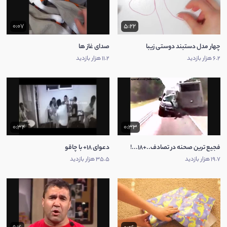
0:07
5:22
چهار مدل دستبند دوستی زیبا
صدای غاز ها
6.2 هزار بازدید
11.2 هزار بازدید
0:34
0:33
فجیع ترین صحنه در تصادف..+18...!
دعوای 18+ با چاقو
19.7 هزار بازدید
35.5 هزار بازدید