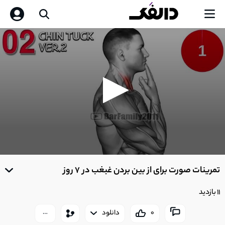
0
seconds
تمرینات صورت برای از بین بردن غبغب در 7 روز
of
0
seconds
11 بازدید
0
دانلود