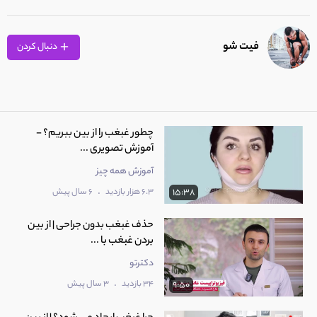
فیت شو
دنبال کردن
چطور غبغب را از بین ببریم؟ -
آموزش تصویری ...
آموزش همه چیز
.
6.3 هزار بازدید
6 سال پیش
15:38
حذف غبغب بدون جراحی | از بین
بردن غبغب با ...
دکترتو
.
34 بازدید
3 سال پیش
9:50