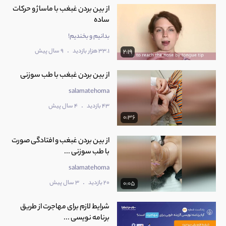
از بین بردن غبغب با ماساژ و حرکات
ساده
بدانیم و بخندیم!
.
33.1 هزار بازدید
9 سال پیش
2:19
از بین بردن غبغب با طب سوزنی
salamatehoma
.
43 بازدید
4 سال پیش
0:36
از بین بردن غبغب و افتادگی صورت
با طب سوزنی ...
salamatehoma
.
20 بازدید
3 سال پیش
0:05
شرایط لازم برای مهاجرت از طریق
برنامه نویسی ...