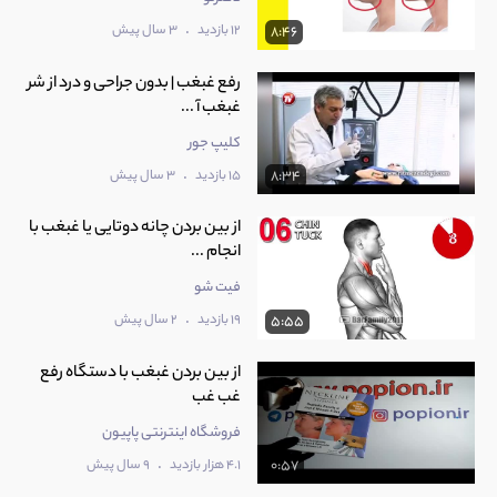
.
12 بازدید
3 سال پیش
8:46
رفع غبغب | بدون جراحی و درد از شر
غبغب آ ...
کلیپ جور
.
15 بازدید
3 سال پیش
8:34
از بین بردن چانه دوتایی یا غبغب با
انجام ...
فیت شو
.
19 بازدید
2 سال پیش
5:55
از بین بردن غبغب با دستگاه رفع
غب غب
فروشگاه اینترنتی پاپیون
.
4.1 هزار بازدید
9 سال پیش
0:57