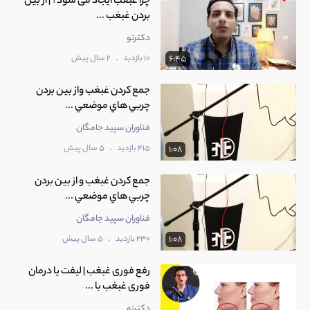
چرا غبغب ایجاد می شود؟ | از بین
بردن غبغب ...
دکترتو
.
10 بازدید
2 سال پیش
6:45
جمع كردن غبغب واز بين بردن
چربي هاي موضعي ...
فناوران سپید جامگان
.
415 بازدید
5 سال پیش
1:08
جمع كردن غبغب و از بين بردن
چربي هاي موضعي ...
فناوران سپید جامگان
.
230 بازدید
5 سال پیش
1:08
رفع فوری غبغب | لیفت یا درمان
فوری غبغب با ...
دکترتو