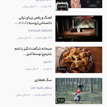
.
194 بازدید
2 سال پیش
1:23:12
آهنگ و رقص زیبای ترکی
داغستانی(روسیه) ♫♫♫ ...
koreyshI-balUchi
.
8.3 هزار بازدید
9 سال پیش
1:20
صبحانه شگفت انگیز با تخم
شترمرغ توسط آشپز ...
دکترتو
.
7 بازدید
2 سال پیش
30:27
سگ قفقازی
سلطان قلبم "مادر"
.
22.4 هزار بازدید
10 سال پیش
3:41