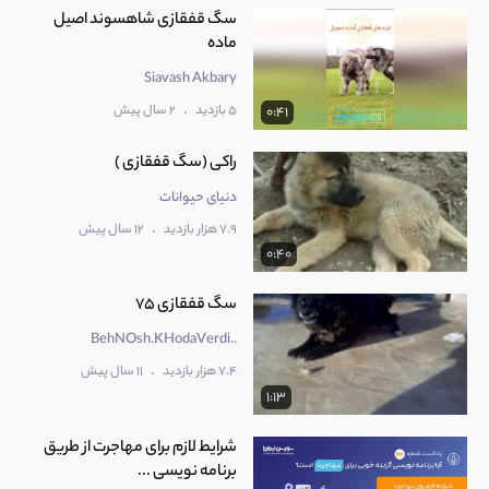
سگ قفقازی شاهسوند اصیل
ماده
Siavash Akbary
.
5 بازدید
2 سال پیش
0:41
راکی (سگ قفقازی )
دنیای حیوانات
.
7.9 هزار بازدید
12 سال پیش
0:40
سگ قفقازی 75
..BehNOsh.KHodaVerdi
.
7.4 هزار بازدید
11 سال پیش
1:13
شرایط لازم برای مهاجرت از طریق
برنامه نویسی ...