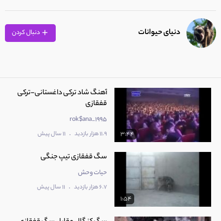
دنیای حیوانات
دنبال کردن
آهنگ شاد ترکی داغستانی-ترکی
قفقازی
rok$ana_1995
.
11.9 هزار بازدید
11 سال پیش
3:44
سگ قفقازی تیپ جنگی
حیات وحش
.
6.7 هزار بازدید
11 سال پیش
1:54