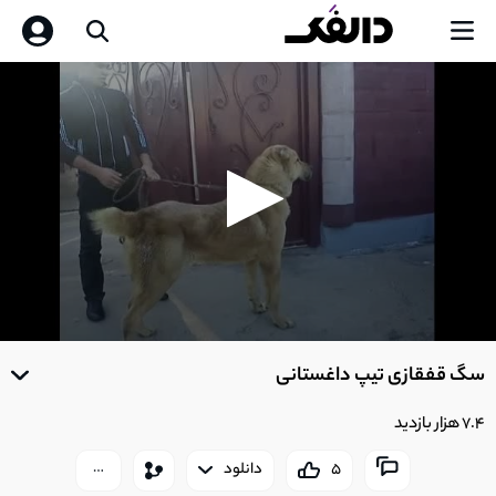
0
seconds
سگ قفقازی تیپ داغستانی
of
0
seconds
7.4 هزار بازدید
5
دانلود