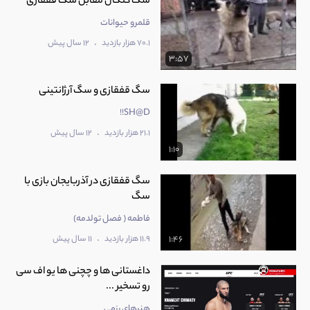
سگ کنگال مقابل سگ قفقازی
قلمرو حیوانات
.
70.1 هزار بازدید
12 سال پیش
3:57
سگ قفقازی و سگ آرژانتینی
SH@D!!
.
21.1 هزار بازدید
12 سال پیش
1:10
سگ قفقازی در آذربایجان بازی با
سگ
فاطمه ( فصل تولدمه)
.
11.9 هزار بازدید
11 سال پیش
1:46
داغستانی ها و چچنی ها یو اف سی
رو تسخیر ...
هنرهای رزمی