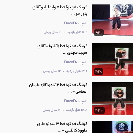
کونگ فو توآ خط 7 وایما باتو آقای
یاور جو ...
المپیکDavoD
.
10.2 هزار بازدید
12 سال پیش
6:30
کونگ فو توآ خط 1 آناتوآ - آقای
مجید مهدی ...
المپیکDavoD
.
13.0 هزار بازدید
12 سال پیش
2:28
کونگ فو توآ خط 2 آتادو آقای قربان
اعظمی - ...
المپیکDavoD
.
15.8 هزار بازدید
12 سال پیش
2:33
کونگ فو توآ خط 3 سوتو آقای
داوود کاظمی - ...