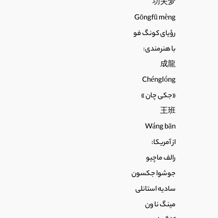
功夫梦
14
فیلم سینمایی مسیر بحران
Gōngfū mèng
1:05
رؤیای کونگ فو
با هنرمندی:
15
فیلم سینمایی طوفان ضد فساد
成龍
2:04
Chénglóng
«جکی چان »
16
فرشتگان آهنین 3:روز رستاخیز
王班
0:55
Wáng bān
از آمریکا:
17
فیلم سینمایی تقابل مرگ و زندگی
1:12
رالف ماچیو
جوشوا جکسون
18
سادیه استانلی
فیلم سینمایی دادستان
1:30
مینگ نا ون