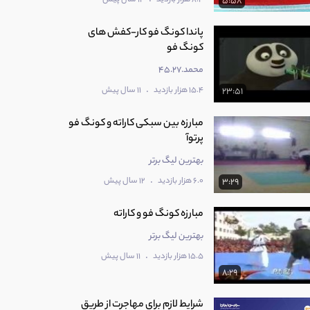
5:58
پاندا کونگ فو کار-کفش های
کونگ فو
محمد.45.27
.
15.4 هزار بازدید
11 سال پیش
23:51
مبارزه بین سبکی کاراته و کونگ فو
پرتوآ
بهترین لیگ برتر
.
6.0 هزار بازدید
12 سال پیش
3:29
مبارزه کونگ فو و کاراته
بهترین لیگ برتر
.
15.5 هزار بازدید
11 سال پیش
8:29
شرایط لازم برای مهاجرت از طریق