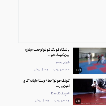
باشگاه کونگ فو توآ وحدت مبارزه
بین کونگ فو ...
شهابی2000
.
10.3 هزار بازدید
12 سال پیش
2:09
کونگ فو توآ خط 6 وستا مایانه آقای
امین یار ...
المپیکDavoD
.
8.2 هزار بازدید
12 سال پیش
6:10