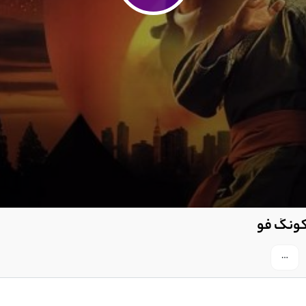
اجمین
 کونگ فو