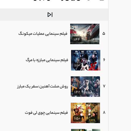
4
فیلم رزمی حادثه ای مأموریت فوق سری
1:07
5
فیلم سینمایی عملیات میکونگ
1:44
6
فیلم سینمایی مبارزه با مرگ
1:13
7
روش مشت آهنین:سفر یک مبارز
1:42
8
فیلم سینمایی چوی لی فوت
1:50