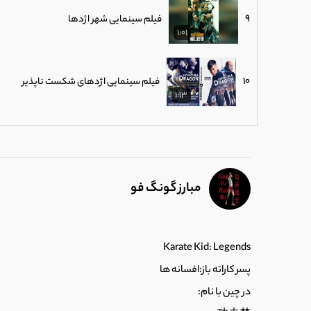
9
فیلم سینمایی شهر اژدها
1:01
10
فیلم سینمایی اژدهای شکست ناپذیر
1:13
11
فیلم سینمایی آدمکش افسانه ای
3:06
مبارز گونگ فو
12
فیلم سینمایی فرشتگان آهنین
3:34
Karate Kid: Legends
13
فیلم سینمایی فرشتگان آهنین 2
پسر کاراته باز:افسانه ها
2:39
در چین با نام: