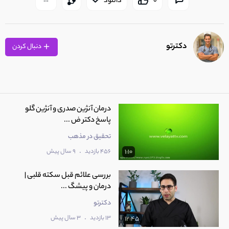
0
دانلود
دکترتو
دنبال کردن
درمان آنژین صدری و آنژین گلو
پاسخ دکتر ض ...
تحقیق در مذهب
.
456 بازدید
9 سال پیش
1:10
بررسی علائم قبل سکته قلبی |
درمان و پیشگ ...
دکترتو
.
13 بازدید
3 سال پیش
12:45