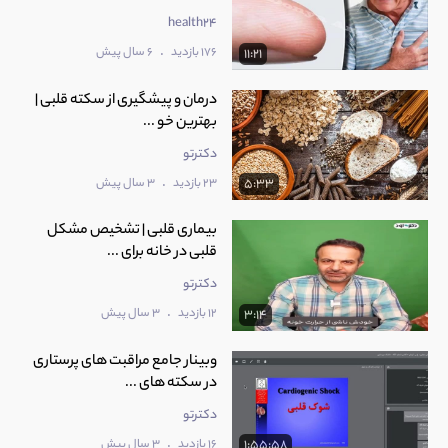
health24
.
176 بازدید
6 سال پیش
11:21
درمان و پیشگیری از سکته قلبی |
بهترین خو ...
دکترتو
.
23 بازدید
3 سال پیش
5:33
بیماری قلبی | تشخیص مشکل
قلبی در خانه برای ...
دکترتو
.
12 بازدید
3 سال پیش
3:14
وبینار جامع مراقبت های پرستاری
در سکته های ...
دکترتو
.
16 بازدید
3 سال پیش
1:55:58