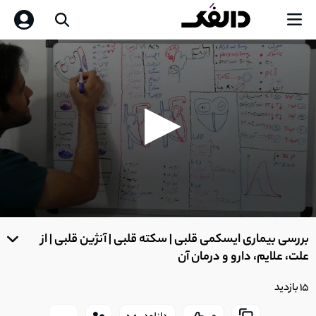
0
seconds
بررسی بیماری ایسکمی قلبی | سکته قلبی | آنژین قلبی | از
of
0
علت، علایم، دارو و درمان آن
seconds
15 بازدید