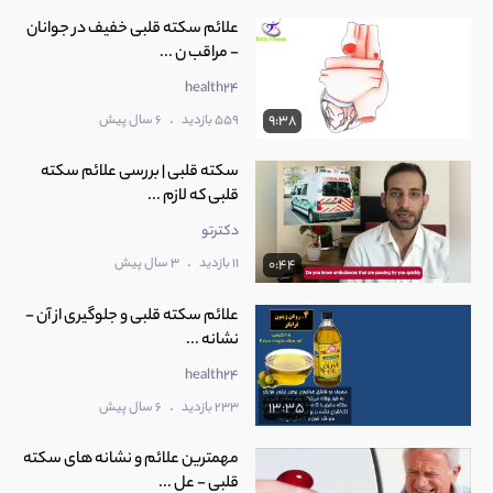
علائم سکته قلبی خفیف در جوانان
- مراقب ن ...
health24
.
559 بازدید
6 سال پیش
9:38
سکته قلبی | بررسی علائم سکته
قلبی که لازم ...
دکترتو
.
11 بازدید
3 سال پیش
0:44
علائم سکته قلبی و جلوگیری از آن -
نشانه ...
health24
.
233 بازدید
6 سال پیش
13:35
مهمترین علائم و نشانه های سکته
قلبی - عل ...