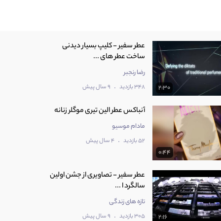
عطر سفیر - کلیپ بسیار دیدنی
ساخت عطر های ...
رضا رنجبر
.
348 بازدید
9 سال پیش
2:30
آنباکس عطر الین تیری موگلر زنانه
مادام موسیو
.
52 بازدید
4 سال پیش
0:44
عطر سفیر - تصاویری از جشن اولین
سالگرد ا ...
تازه های زندگی
.
305 بازدید
9 سال پیش
2:16