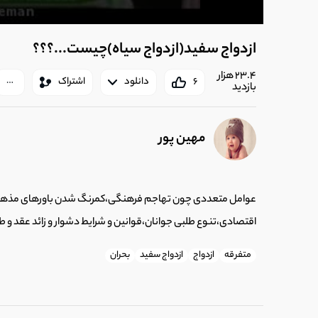
ازدواج سفید(ازدواج سیاه)چیست...؟؟؟
23.4 هزار
6
دانلود
اشتراک
بازدید
مهین پور
عوامل متعددی چون تهاجم فرهنگی،کمرنگ شدن باورهای مذهبی
اقتصادی،تنوع طلبی جوانان،قوانین و شرایط دشوار و زائد عقد و 
متفرقه
ازدواج
ازدواج سفید
بحران