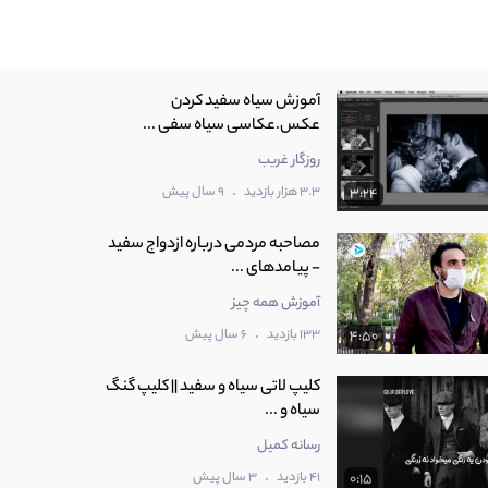
‫آموزش سیاه سفید کردن
عکس.عکاسی سیاه سفی ...
روزگار غریب
.
3.3 هزار بازدید
9 سال پیش
3:24
مصاحبه مردمی درباره ازدواج سفید
- پیامدهای ...
آموزش همه چیز
.
133 بازدید
6 سال پیش
4:50
کلیپ لاتی سیاه و سفید || کلیپ گنگ
سیاه و ...
رسانه کمیل
.
41 بازدید
3 سال پیش
0:15