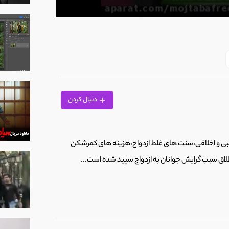
0
seconds
of
5
minutes,
29
seconds
Volume
90%
دنبال کردن
 و اخلاقی،سنت های غلط ازدواج،هزینه های کمرشکن
طلاق سبب گرایش جوانان به ازدواج سپید شده است...