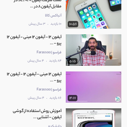
تست سرعت آیفون SE 2020 در
مقابل آیفون 8 در ...
آنباکس کالا
.
10 بازدید
3 سال پیش
10:56
آیفون 12 - آیفون 12 مینی - آیفون 12
پرو - ...
فراسو | Farassoo
.
84 بازدید
4 سال پیش
5:15
آیفون 12 مینی - آیفون 12 - آیفون 12
پرو - ...
فراسو | Farassoo
.
86 بازدید
4 سال پیش
14:17
آموزش روش استفاده از گوشی
آیفون - آشنایی ...
دانشکده