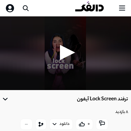
0
seconds
ترفند Lock Screen آیفون
of
0
seconds
8 بازدید
0
دانلود