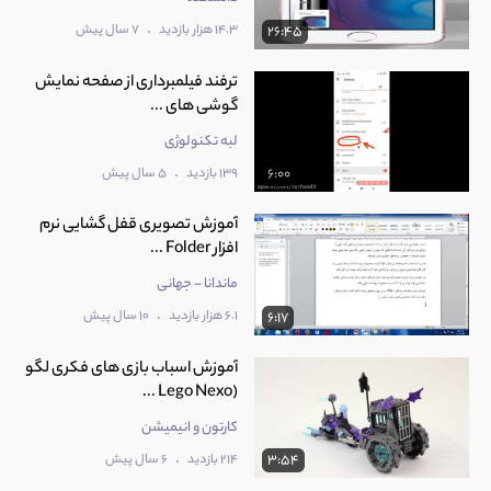
.
14.3 هزار بازدید
7 سال پیش
26:45
ترفند فیلمبرداری از صفحه نمایش
گوشی های ...
لبه تکنولوژی
.
139 بازدید
5 سال پیش
6:00
آموزش تصویری قفل گشایی نرم
افزار Folder ...
ماندانا - جهانی
.
6.1 هزار بازدید
10 سال پیش
6:17
آموزش اسباب بازی های فکری لگو
(Lego Nexo ...
کارتون و انیمیشن
.
214 بازدید
6 سال پیش
3:54