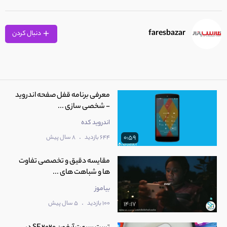
faresbazar
دنبال کردن
معرفی برنامه قفل صفحه اندروید
- شخصی سازی ...
اندروید کده
.
644 بازدید
8 سال پیش
0:59
مقایسه دقیق و تخصصی تفاوت
ها و شباهت های ...
بیاموز
.
100 بازدید
5 سال پیش
14:17