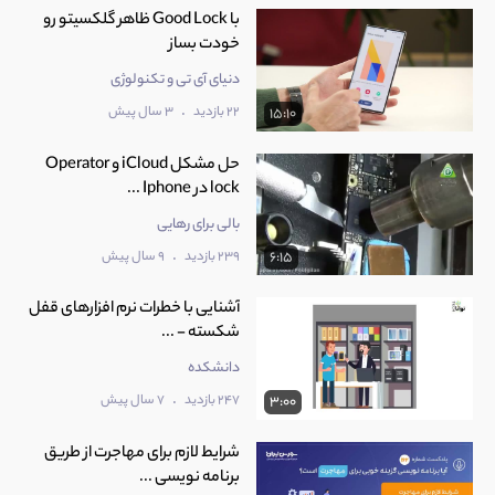
با Good Lock ظاهر گلکسیتو رو
خودت بساز
دنیای آی تی و تکنولوژی
.
22 بازدید
3 سال پیش
15:10
‫حل مشکل iCloud و Operator
lock در Iphone ...
بالی برای رهایی
.
239 بازدید
9 سال پیش
6:15
آشنایی با خطرات نرم افزارهای قفل
شکسته - ...
دانشکده
.
247 بازدید
7 سال پیش
3:00
شرایط لازم برای مهاجرت از طریق
برنامه نویسی ...