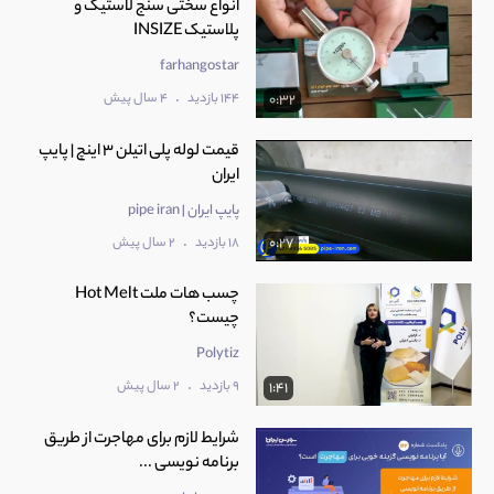
انواع سختی سنج لاستیک و
پلاستیک INSIZE
farhangostar
.
144 بازدید
4 سال پیش
0:32
قیمت لوله پلی اتیلن 3 اینچ | پایپ
ایران
پایپ ایران | pipe iran
.
18 بازدید
2 سال پیش
0:27
چسب هات ملت Hot Melt
چیست؟
Polytiz
.
9 بازدید
2 سال پیش
1:41
شرایط لازم برای مهاجرت از طریق
برنامه نویسی ...