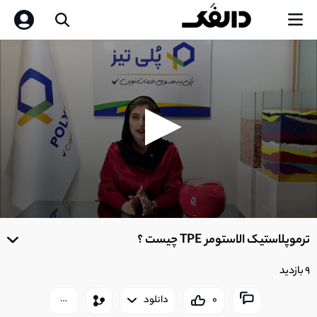
0
seconds
ترموپلاستیک الاستومر TPE چیست ؟
of
0
seconds
9 بازدید
0
دانلود