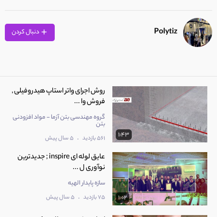
Polytiz
دنبال کردن
روش اجرای واتر استاپ هیدروفیلی ,
فروش وا ...
گروه مهندسی بتن آزما - مواد افزودنی
بتن
1:43
.
561 بازدید
5 سال پیش
عایق لوله ای inspire ; جدیدترین
نوآوری ل ...
سازه پایدار الهیه
.
75 بازدید
5 سال پیش
1:02