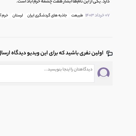
دارد. یکی از این نام‌ها ابشار هفت چشمه خرم آباد است.
14
طبیعت چابهار
4:38
07 خرداد 1403
طبیعت
جاذبه های گردشگری ایران
لرستان
خرم آب
15
شهرستان شهرکرد
6:12
اولین نفری باشید که برای این ویدیو دیدگاه ارسا
16
استان لرستان
6:44
17
اقلیم ایران - آبشار تنگ تامرادی
5:28
18
اقلیم ایران - غار دنگزلو
6:56