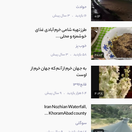
حوادث
.
16 بازدید
3 سال پیش
0:14
طرز تهیه شامی خرم آبادی غذای
خوشمزه و محلی ...
خوب پز
.
58 بازدید
3 سال پیش
20:02
به جهان خرم از آنم که جهان خرم از
اوست
قانع1396
.
6.4 هزار بازدید
9 سال پیش
4:38
Iran Nozhian Waterfall,
KhoramAbad county ...
سوگلی
.
1.2 هزار بازدید
9 سال پیش