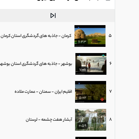
4
اقلیم ایران - خوزستان - شوش
5:41
5
کرمان - جاذبه های گردشگری استان کرمان
6:43
6
بوشهر - جاذبه های گردشگری استان بوشهر
7:06
7
اقلیم ایران - سمنان - عمارت ملاده
5:02
8
آبشار هفت چشمه - لرستان
0:59