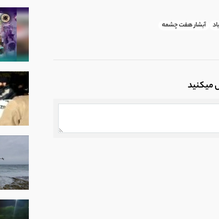
اد
آبشار هفت چشمه
ل میکنید