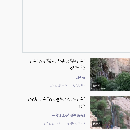
آبشار مارگون اردکان بزرگترین آبشار
چشمه ای ...
بیاموز
.
160 بازدید
5 سال پیش
1:34
آبشار نوژان مرتفع‌ترین آبشار ایران در
خرم ...
ویدیو های خبری و جالب
.
2.8 هزار بازدید
9 سال پیش
2:38