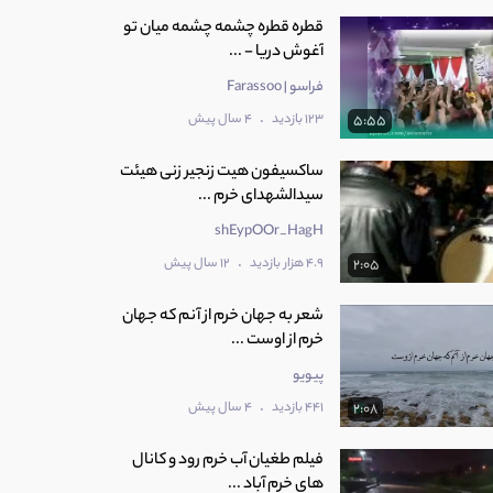
قطره قطره چشمه چشمه میان تو
آغوش دریا - ...
فراسو | Farassoo
.
123 بازدید
4 سال پیش
5:55
ساکسیفون هیت زنجیر زنی هیئت
سیدالشهدای خرم ...
shEypOOr_HagH
.
4.9 هزار بازدید
12 سال پیش
2:05
شعر به جهان خرم از آنم که جهان
خرم از اوست ...
پیویو
.
441 بازدید
4 سال پیش
2:08
فیلم طغیان آب خرم‌ رود و کانال
های خرم آباد ...