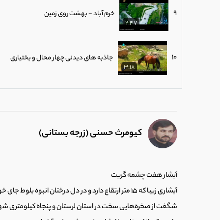
9
خرم آباد - بهشت روی زمین
2:47
10
جاذبه های دیدنی چهار محال و بختیاری
3:18
11
پیک آشنا - قزوین - زیر گنبد کبود
1:47
کیومرث حسنی (زرجه بستانی)
12
آبشار سردابه - اردبیل
2:50
آبشار هفت چشمه گریت
13
استان خراسان شمالی
آبشاری زیبا که 15 متر ارتقاع دارد و در دل درختان انبو
6:18
شگفت از صخره‌هایی سخت در استان لرستان و پنجاه کیلومتری شهر خر