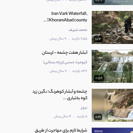
0:33
Iran Vark Waterfall,
KhoramAbad county آ ...
محمد شریف
.
755 بازدید
9 سال پیش
1:24
آبشار هفت چشمه - لرستان
کیومرث حسنی (زرجه بستانی)
.
847 بازدید
7 سال پیش
0:59
چشمه و آبشار کوهرنگ؛ نگین زرد
کوه بختیاری ...
نیچر
.
11 بازدید
3 سال پیش
0:19
شرایط لازم برای مهاجرت از طریق