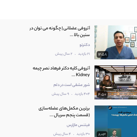
آتروفی عضلانی | چگونه می توان در
سنین بالا ...
دکترتو
.
21 بازدید
2 سال پیش
12:58
‫آتروفی کلیه دکتر فرهاد نصر چیمه
Kidney ...
شور عشقی است در دلم
.
404 بازدید
9 سال پیش
4:50
برترین مکمل‌های عضله‌سازی
(قسمت پنجم سریال ...
فیتنس مازارس
.
30 بازدید
4 سال پیش
8:03