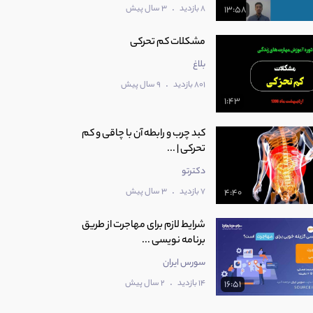
.
8 بازدید
3 سال پیش
13:58
مشکلات کم تحرکی
بلاغ
.
801 بازدید
9 سال پیش
1:43
کبد چرب و رابطه آن با چاقی و کم
تحرکی | ...
دکترتو
.
7 بازدید
3 سال پیش
4:40
شرایط لازم برای مهاجرت از طریق
برنامه نویسی ...
سورس ایران
.
14 بازدید
2 سال پیش
16:51