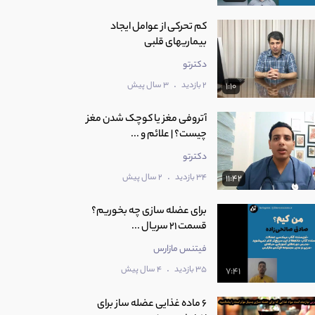
کم تحرکی از عوامل ایجاد
بیماریهای قلبی
دکترتو
.
2 بازدید
3 سال پیش
1:10
آتروفی مغز یا کوچک شدن مغز
چیست؟ | علائم و ...
دکترتو
.
34 بازدید
2 سال پیش
11:42
برای عضله سازی چه بخوریم؟
قسمت 21 سریال ...
فیتنس مازارس
.
35 بازدید
4 سال پیش
7:41
6 ماده غذایی عضله ساز برای