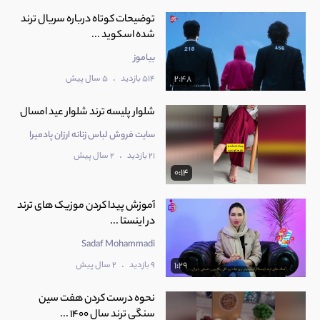
توضیحات کوتاه درباره سریال ترند
شده اسکوید ...
بیاموز
.
514 بازدید
5 سال پیش
2:48
شلوار پلیسه ترند شلوار عید امسال
سایت فروش لباس زنانه ارزان پادمیرا
.
21 بازدید
2 سال پیش
0:14
آموزش پیدا کردن موزیک های ترند
در اینستا ...
Sadaf Mohammadi
.
9 بازدید
2 سال پیش
1:29
نحوه درست کردن هفت سین
سنگی ترند سال 1400 ...