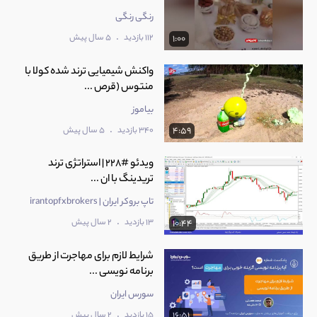
رنگی رنگی
.
112 بازدید
5 سال پیش
1:00
واکنش شیمیایی ترند شده کولا با
منتوس (قرص ...
بیاموز
.
340 بازدید
5 سال پیش
4:59
ویدئو #228 | استراتژی ترند
تریدینگ با ان ...
تاپ بروکر ایران | irantopfxbrokers
.
13 بازدید
2 سال پیش
10:44
شرایط لازم برای مهاجرت از طریق
برنامه نویسی ...
سورس ایران
.
15 بازدید
2 سال پیش
16:51