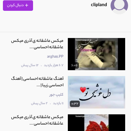
0:09
clipland
دنبال کردن
9
کلیپ عاشقانه بزودی عروسی داریم
0:07
میکس عاشقانه ی آذری میکس
عاشقانه احساسی ...
argha11.PP
.
6.7 هزار بازدید
12 سال پیش
6:06
آهنگ عاشقانه احساسی | آهنگ
احساسی زیبا | ...
کلیپ جور
.
11 بازدید
2 سال پیش
0:32
میکس عاشقانه ی آذری میکس
عاشقانه احساسی ...