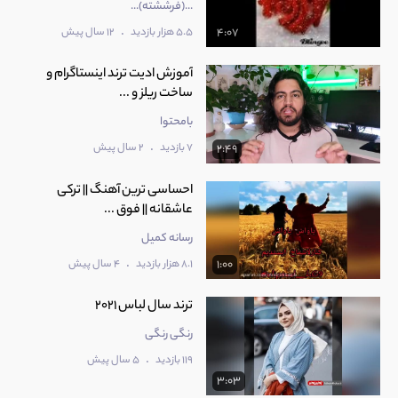
...(فرششته)...
.
5.5 هزار بازدید
12 سال پیش
4:07
آموزش ادیت ترند اینستاگرام و
ساخت ریلز و ...
بامحتوا
.
7 بازدید
2 سال پیش
2:49
احساسی ترین آهنگ || ترکی
عاشقانه || فوق ...
رسانه کمیل
.
8.1 هزار بازدید
4 سال پیش
1:00
ترند سال لباس 2021
رنگی رنگی
.
119 بازدید
5 سال پیش
3:03