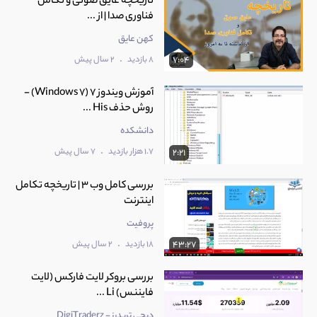
تاریخچه عایق صوتی و تکامل
فناوری صدا | از ...
کهن عایق
.
8 بازدید
2 سال پیش
7:04
آموزش ویندوز 7 (Windows 7) -
روش حذف His ...
دانشکده
.
1.7 هزار بازدید
7 سال پیش
2:21
بررسی کامل وب 3 | تاریخچه تکامل
اینترنت
پروفیت
.
18 بازدید
2 سال پیش
43:27
‫بررسی بروکر لایت فارکس (لایت
فایننس) Li ...
دیجی تریدرز - DigiTraderz