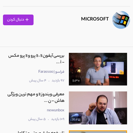
MICROSOFT
دنبال کردن
بررسی آیفون 11 ، 11 پرو و 11 پرو مکس
- i ...
فراسو | Farassoo
.
97 بازدید
4 سال پیش
11:30
معرفی ویندوز 11 و مهم ترین ویژگی
هاش - ن ...
newunbox
.
109 بازدید
5 سال پیش
21:25