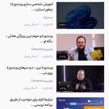
آموزش شخصی‌ سازی ویندوز 11 |
چطور استارت ...
مسترکد
.
31 بازدید
3 سال پیش
3:47
ویندوز 11 و مهم ترین ویژگی هاش -
نگاه او ...
فراسو | Farassoo
.
98 بازدید
4 سال پیش
21:25
ویندوز 11 نریز - دردسرهای ویندوز 11
روی لپ ...
فراسو | Farassoo
.
151 بازدید
4 سال پیش
7:35
شرایط لازم برای مهاجرت از طریق
برنامه نویسی ...