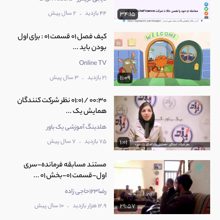
.
44 بازدید
2 سال پیش
34:15
کیف فصل 01 قسمت 01 : برای اول
بودن باید ...
Online TV
.
21 بازدید
3 سال پیش
11:09
00:30 / 01:01 نظر شرکت کنندگان
همایش یک ...
هلدینگ آموزشی یک باور
.
75 بازدید
7 سال پیش
1:01
مستند مسابقه فرمانده-سری
اول-قسمت 01-بخش 01 ...
رضا123حاجی زاده
.
12.9 هزار بازدید
10 سال پیش
29:57