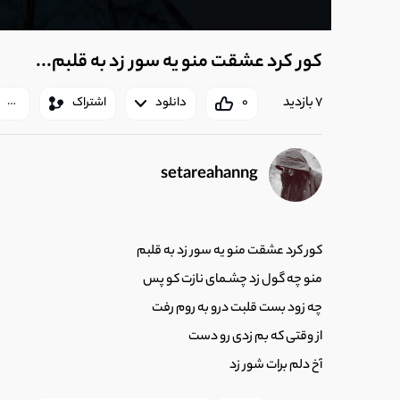
کور کرد عشقت منو یه سور زد به قلبم...
7 بازدید
0
دانلود
اشتراک
setareahanng
کور کرد عشقت منو یه سور زد به قلبم
منو چه گول زد چشـمای نازت کو پس
چه زود بست قلبت درو به روم رفت
از وقتی که بم زدی رو دست
آخ دلم برات شور زد