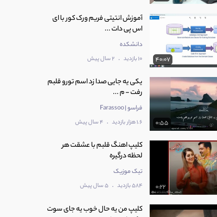
آموزش انتیتی فریم ورک کور با ای
اس پی دات ...
دانشکده
.
10 بازدید
2 سال پیش
40:07
یکی یه جایی صدا زد اسم تورو قلبم
رفت - م ...
فراسو | Farassoo
.
1.6 هزار بازدید
4 سال پیش
0:55
کلیپ اهنگ قلبم با عشقت هر
لحظه درگیره
تیک موزیک
.
584 بازدید
5 سال پیش
0:22
کلیپ من یه حال خوب یه جای سوت