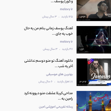
و کور | یوسف ...
melovy ir
.
125 بازدید
3 سال پیش
1:33
آهنگ یوسف زمانی بنام من یه حال
خوب یه جای ...
melovy ir
.
47 بازدید
3 سال پیش
1:13
دانلود آهنگ تو منو دوسم نداشتی
آخر یه شب ...
بهترین های موسیقی
.
1.8 هزار بازدید
6 سال پیش
3:34
مداحی کربلا عشقت منو دیوونه کرد
رامین به ...
رسانه تفریحی اموزشی امین