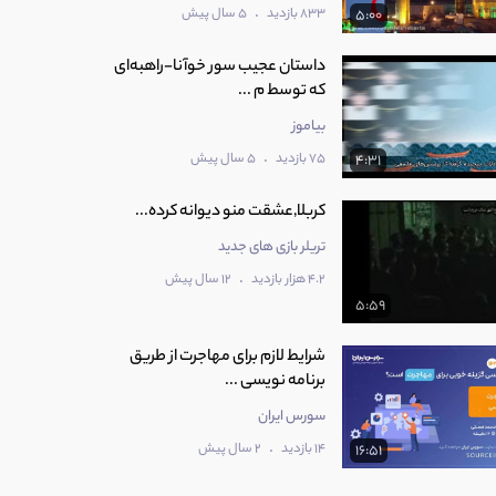
.
833 بازدید
5 سال پیش
5:00
داستان عجیب سور خوآنا-راهبه‌ای
که توسط م ...
بیاموز
.
75 بازدید
5 سال پیش
4:31
کربلا,عشقت منو دیوانه کرده...
تریلر بازی های جدید
.
4.2 هزار بازدید
12 سال پیش
5:59
شرایط لازم برای مهاجرت از طریق
برنامه نویسی ...
سورس ایران
.
14 بازدید
2 سال پیش
16:51