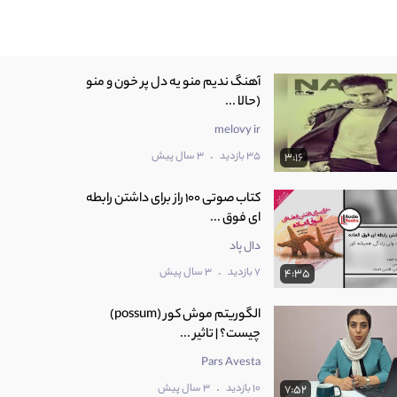
آهنگ ندیم منو یه دل پر خون و منو
(حالا ...
melovy ir
.
35 بازدید
3 سال پیش
3:16
کتاب صوتی 100 راز برای داشتن رابطه
ای فوق ...
دال پاد
.
7 بازدید
3 سال پیش
4:35
الگوریتم موش کور (possum)
چیست؟ | تاثیر ...
Pars Avesta
.
10 بازدید
3 سال پیش
7:52