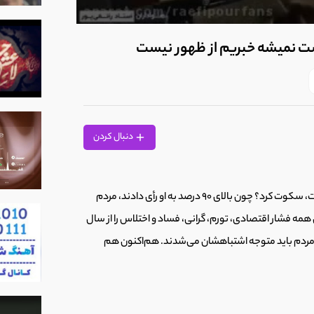
0
seconds
ست نمیشه خبریم از ظهور نیست
of
5
minutes,
21
seconds
Volume
90%
دنبال کردن
چرا امام خمینی(ره) با اینکه می‌دانست بنی‌صدر نفوذی و خائن است، سکوت کرد؟ چون بالای 90 درصد به او رأی دادند، مردم
 همه فشار اقتصادی، تورم، گرانی، فساد و اختلاس را از سال
 بودند، مردم باید متوجه اشتباهشان می‌شدند. هم‌اکنون هم