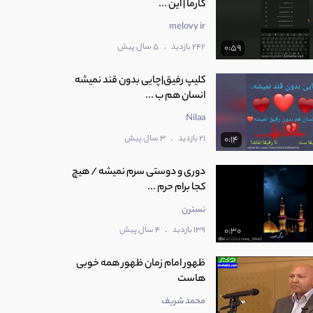
کارما | این ...
melovy ir
.
242 بازدید
5 سال پیش
0:59
کلیپ رفیق|چایی بدون قند نمیشه
انسان هم ب ...
Nilaa
.
21 بازدید
3 سال پیش
0:14
دوری و دوستی سرم نمیشه / هیچ
کجا برام حرم ...
نسترن
.
139 بازدید
4 سال پیش
0:30
‫ظهور امام زمان ظهور همه خوبی
محمد شریف