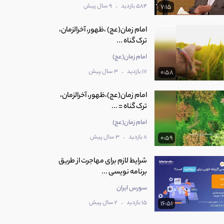
.
584 بازدید
9 سال پیش
7:15
امام زمان(عج) ،ظهور، آخرالزمان،
ترک گناه ...
امام زمان(عج)
.
17 بازدید
3 سال پیش
0:58
امام زمان(عج)،ظهور، آخرالزمان،
ترک گناه = ...
امام زمان(عج)
.
8 بازدید
3 سال پیش
0:59
شرایط لازم برای مهاجرت از طریق
برنامه نویسی ...
سورس ایران
.
15 بازدید
2 سال پیش
16:51