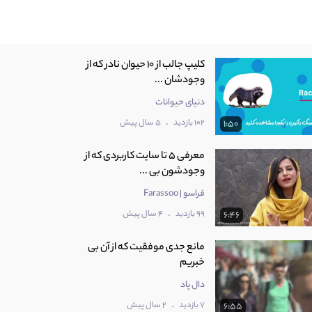
کلیپ جالب از 10 حیوان نادر که از
وجودشان ...
دنیای حیوانات
.
102 بازدید
5 سال پیش
1:50
معرفی 5 تا سایت کاربردی که از
وجودشون بی ...
فراسو | Farassoo
.
99 بازدید
4 سال پیش
6:46
مانع جدی موفقیت که از آن بی
خبریم
دال پاد
.
7 بازدید
2 سال پیش
6:55