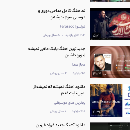
نماهنگ کامل مداحی دوری و
دوستی سرم نمیشه و ...
فراسو | Farassoo
.
3.3 هزار بازدید
5 سال پیش
5:21
جدیدترین آهنگ بابک مافی نمیشه
| تورو داشتن ...
مجاز صدا
.
95 بازدید
3 سال پیش
3:03
دانلود آهنگ نمیشه که نمیشه از
امین ثابت قدم ...
بهترین های موسیقی
.
148 بازدید
6 سال پیش
4:31
دانلود آهنگ جدید فرزاد فرزین