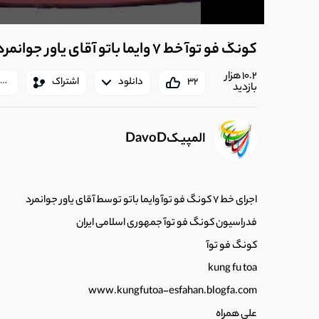
کونگ فو توآ خط 7 وایما باتو آقای یاور جوانمرد - فدراسیون کونگ فو توآ
10.2 هزار
32
دانلود
اشتراک
بازدید
المپیکDavoD
اجرای خط 7 کونگ فو توآ وایما باتو توسط آقای یاور جوانمرد
فدراسیون کونگ فو توآ جمهوری اسلامی ایران
کونگ فو توآ
kung fu toa
www.kungfutoa-esfahan.blogfa.com
علی همراه