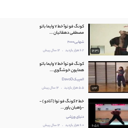
كونگ فو توآ خط 7 وایما باتو
مصطفی دهقانیان ...
شهابی2000
.
6.2 هزار بازدید
12 سال پیش
12:31
كونگ فو توآ خط 7 وایما باتو
همایون خوشگوی ...
المپیکDavoD
.
5.5 هزار بازدید
12 سال پیش
1:24
خط 2 کونگ فو توا ( آتادو ) -
-راهبان یاور ...
دنیای ورزشی
.
6.0 هزار بازدید
12 سال پیش
6:58