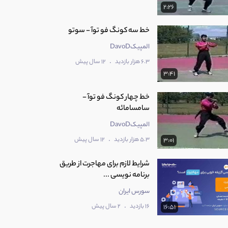
2:26
خط سه کونگ فو توآ - سوتو
المپیکDavoD
.
6.3 هزار بازدید
12 سال پیش
3:41
خط چهار کونگ فو توآ -
سامسامائه
المپیکDavoD
.
5.3 هزار بازدید
12 سال پیش
3:01
شرایط لازم برای مهاجرت از طریق
برنامه نویسی ...
سورس ایران
.
16 بازدید
2 سال پیش
16:51