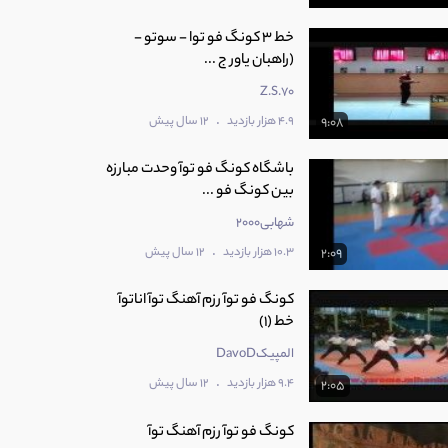
خط 3 کونگ فو توا - سوتو -
(راهبان یاور ج ...
Z.S.70
.
4.9 هزار بازدید
12 سال پیش
9:08
باشگاه کونگ فو توآ وحدت مبارزه
بین کونگ فو ...
شهابی2000
.
10.3 هزار بازدید
12 سال پیش
2:09
کونگ فو توآ رزم آهنگ توآ اناتوآ
خط (1)
المپیکDavoD
.
9.4 هزار بازدید
12 سال پیش
2:05
کونگ فو توآ رزم آهنگ توآ