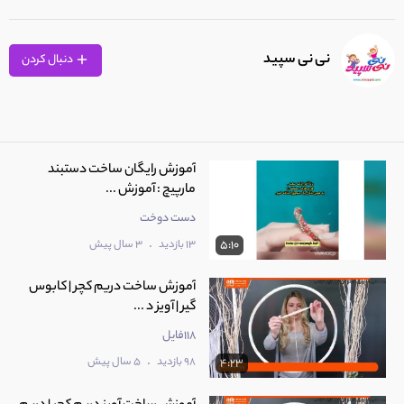
نی نی سپید
دنبال کردن
آموزش رایگان ساخت دستبند
مارپیچ : آموزش ...
دست دوخت
.
13 بازدید
3 سال پیش
5:10
آموزش ساخت دریم کچر | کابوس
گیر | آویز د ...
118فایل
.
98 بازدید
5 سال پیش
4:23