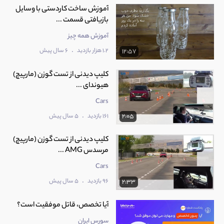
آموزش ساخت کاردستی با وسایل
بازیافتی قسمت ...
آموزش همه چیز
.
1.2 هزار بازدید
6 سال پیش
12:57
کلیپ دیدنی از تست گوزن (مارپیچ)
هیوندای ...
Cars
.
161 بازدید
5 سال پیش
2:05
کلیپ دیدنی از تست گوزن (مارپیچ)
مرسدس AMG ...
Cars
.
96 بازدید
5 سال پیش
2:33
آیا تخصص، قاتل موفقیت است؟
سورس ایران