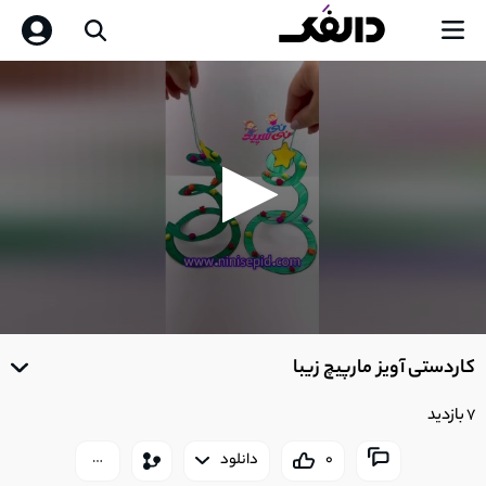
0
seconds
کاردستی آویز مارپیچ زیبا
of
0
seconds
7 بازدید
0
دانلود