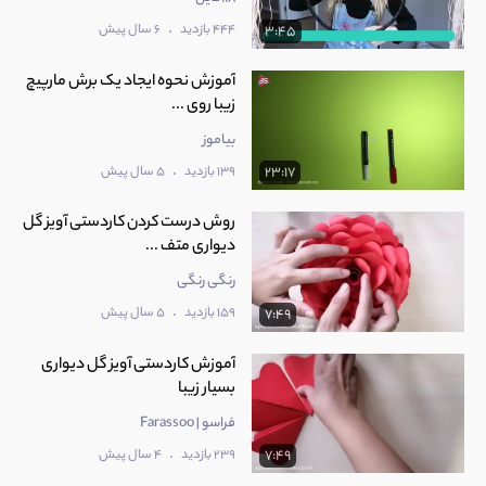
.
444 بازدید
6 سال پیش
3:45
آموزش نحوه ایجاد یک برش مارپیچ
زیبا روی ...
بیاموز
.
139 بازدید
5 سال پیش
23:17
روش درست کردن کاردستی آویز گل
دیواری متف ...
رنگی رنگی
.
159 بازدید
5 سال پیش
7:49
آموزش کاردستی آویز گل دیواری
بسیار زیبا
فراسو | Farassoo
.
239 بازدید
4 سال پیش
7:49