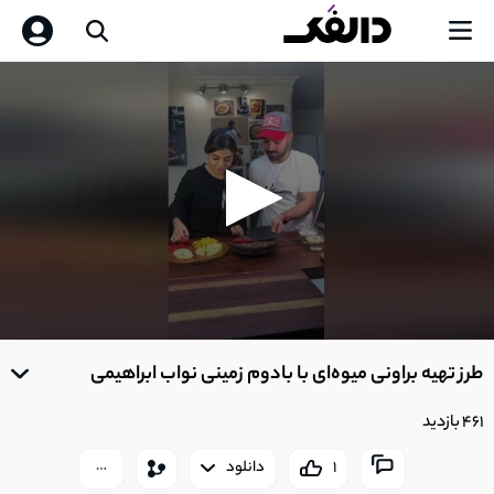
0
seconds
طرز تهیه براونی میوه‌ای با بادوم زمینی نواب ابراهیمی
of
0
seconds
461 بازدید
1
دانلود