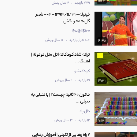
11:23
.
779 بازدید
6 سال پیش
فیتیله-1393/11/30 - 02 - شعر
گل همه رنگش ...
w@ll$tre$
.
8.4 هزار بازدید
10 سال پیش
4:48
ترانه شاد کودکانه اتل متل توتوله |
آهنگ ...
کودک شو
.
19 بازدید
2 سال پیش
3:31
قانون 20 ثانیه چیست؟ | با تنبلی به
تنبلی ...
دال پاد
.
12 بازدید
3 سال پیش
7:16
2 راه رهایی از تنبلی | آموزش رهایی