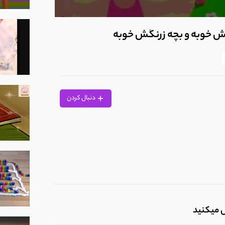
0
seconds
ش خوبه و بچه‌ زرنگش خوبه
of
38
seconds
Volume
90%
دنبال کردن
ل میکنید