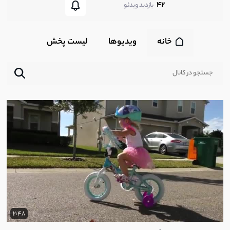
42
بازدید ویدئو
خانه
ویدیوها
لیست پخش‌
2:48